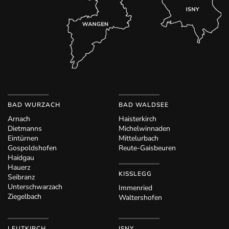
BAD WURZACH
BAD WALDSEE
Arnach
Haisterkirch
Dietmanns
Michelwinnaden
Eintürnen
Mittelurbach
Gospoldshofen
Reute-Gaisbeuren
Haidgau
Hauerz
KISSLEGG
Seibranz
Unterschwarzach
Immenried
Ziegelbach
Waltershofen
LEUTKIRCH
ISNY