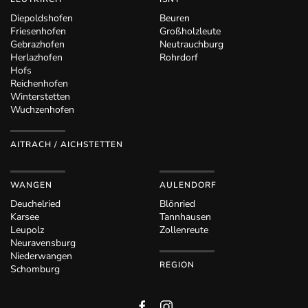
Diepoldshofen
Beuren
Friesenhofen
Großholzleute
Gebrazhofen
Neutrauchburg
Herlazhofen
Rohrdorf
Hofs
Reichenhofen
Winterstetten
Wuchzenhofen
AITRACH / AICHSTETTEN
WANGEN
AULENDORF
Deuchelried
Blönried
Karsee
Tannhausen
Leupolz
Zollenreute
Neuravensburg
Niederwangen
REGION
Schomburg