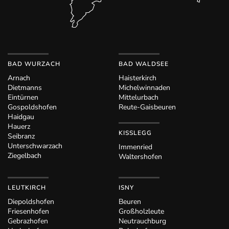
BAD WURZACH
BAD WALDSEE
Arnach
Haisterkirch
Dietmanns
Michelwinnaden
Eintürnen
Mittelurbach
Gospoldshofen
Reute-Gaisbeuren
Haidgau
Hauerz
KISSLEGG
Seibranz
Unterschwarzach
Immenried
Ziegelbach
Waltershofen
LEUTKIRCH
ISNY
Diepoldshofen
Beuren
Friesenhofen
Großholzleute
Gebrazhofen
Neutrauchburg