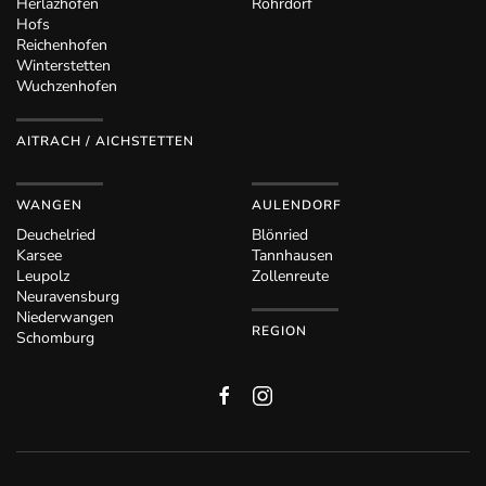
Herlazhofen
Rohrdorf
Hofs
Reichenhofen
Winterstetten
Wuchzenhofen
AITRACH / AICHSTETTEN
WANGEN
AULENDORF
Deuchelried
Blönried
Karsee
Tannhausen
Leupolz
Zollenreute
Neuravensburg
Niederwangen
REGION
Schomburg