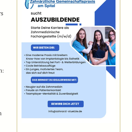
rs
n:
m