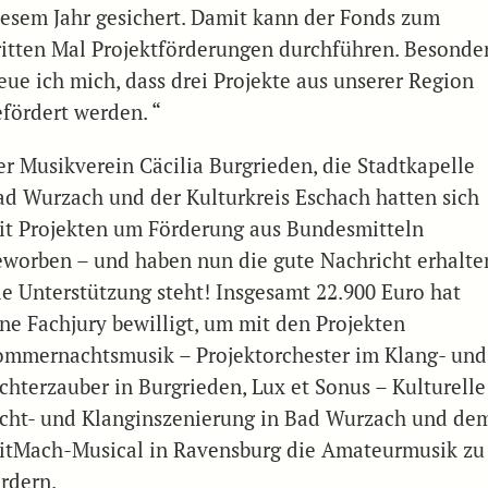
iesem Jahr gesichert. Damit kann der Fonds zum
ritten Mal Projektförderungen durchführen. Besonde
reue ich mich, dass drei Projekte aus unserer Region
efördert werden. “
er Musikverein Cäcilia Burgrieden, die Stadtkapelle
ad Wurzach und der Kulturkreis Eschach hatten sich
it Projekten um Förderung aus Bundesmitteln
eworben – und haben nun die gute Nachricht erhalte
ie Unterstützung steht! Insgesamt 22.900 Euro hat
ine Fachjury bewilligt, um mit den Projekten
ommernachtsmusik – Projektorchester im Klang- und
ichterzauber in Burgrieden, Lux et Sonus – Kulturelle
icht- und Klanginszenierung in Bad Wurzach und de
itMach-Musical in Ravensburg die Amateurmusik zu
ördern.