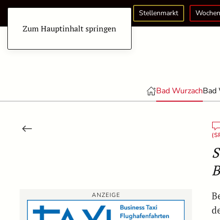
Stellenmarkt
Wochen
Zum Hauptinhalt springen
Bad Wurzach
Bad 
(S
S
B
B
ANZEIGE
d