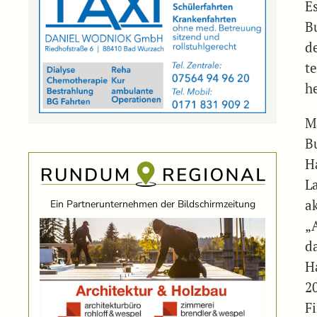
E
B
d
t
he
M
B
H
L
a
Ein Partnerunternehmen der Bildschirmzeitung
„
d
H
2
F