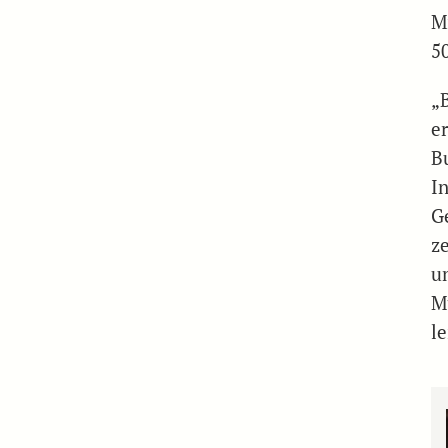
M
5
„
e
B
I
G
z
u
M
le