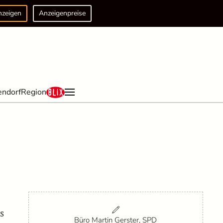
nzeigen
Anzeigenpreise
endorf
Region
R
s
Büro Martin Gerster, SPD