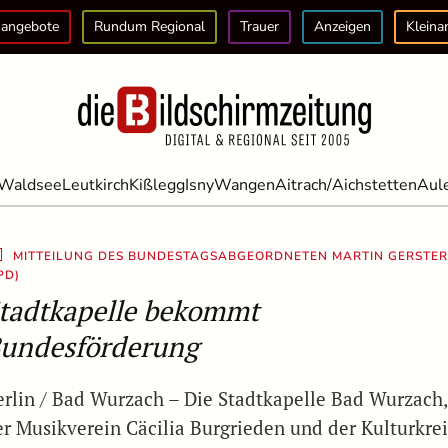
angebote
Rundum Regional
Trauer
Anzeigen
Kleina
Waldsee
Leutkirch
Kißlegg
Isny
Wangen
Aitrach/Aichstetten
Aul
MITTEILUNG DES BUNDESTAGSABGEORDNETEN MARTIN GERSTE
PD)
tadtkapelle bekommt
undesförderung
erlin / Bad Wurzach – Die Stadtkapelle Bad Wurzach,
er Musikverein Cäcilia Burgrieden und der Kulturkrei