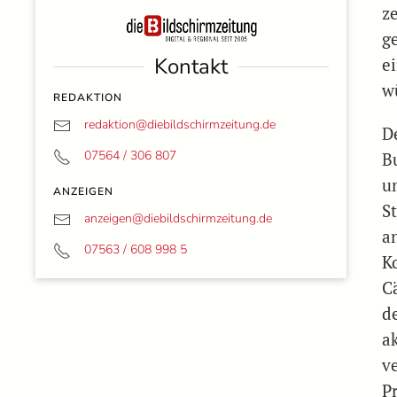
z
g
Kontakt
e
w
REDAKTION
redaktion@
diebildschirmzeitung.de
D
07564 / 306 807
B
u
ANZEIGEN
S
anzeigen@
diebildschirmzeitung.de
a
07563 / 608 998 5
K
C
d
a
v
P