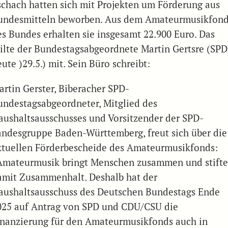
schach hatten sich mit Projekten um Förderung aus
undesmitteln beworben. Aus dem Amateurmusikfon
es Bundes erhalten sie insgesamt 22.900 Euro. Das
eilte der Bundestagsabgeordnete Martin Gertsre (SPD
ute )29.5.) mit. Sein Büro schreibt:
artin Gerster, Biberacher SPD-
undestagsabgeordneter, Mitglied des
aushaltsausschusses und Vorsitzender der SPD-
andesgruppe Baden-Württemberg, freut sich über die
ktuellen Förderbescheide des Amateurmusikfonds:
Amateurmusik bringt Menschen zusammen und stifte
amit Zusammenhalt. Deshalb hat der
aushaltsausschuss des Deutschen Bundestags Ende
025 auf Antrag von SPD und CDU/CSU die
inanzierung für den Amateurmusikfonds auch in