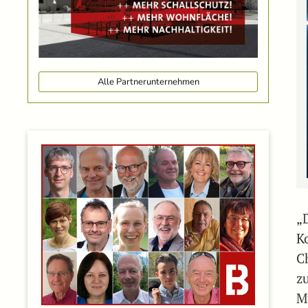
Alle Partnerunternehmen
„
K
C
z
M