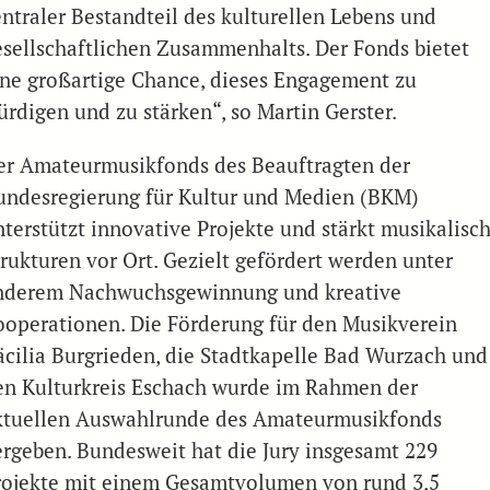
entraler Bestandteil des kulturellen Lebens und
esellschaftlichen Zusammenhalts. Der Fonds bietet
ine großartige Chance, dieses Engagement zu
ürdigen und zu stärken“, so Martin Gerster.
er Amateurmusikfonds des Beauftragten der
undesregierung für Kultur und Medien (BKM)
nterstützt innovative Projekte und stärkt musikalisc
trukturen vor Ort. Gezielt gefördert werden unter
nderem Nachwuchsgewinnung und kreative
ooperationen. Die Förderung für den Musikverein
äcilia Burgrieden, die Stadtkapelle Bad Wurzach und
en Kulturkreis Eschach wurde im Rahmen der
ktuellen Auswahlrunde des Amateurmusikfonds
ergeben. Bundesweit hat die Jury insgesamt 229
rojekte mit einem Gesamtvolumen von rund 3,5