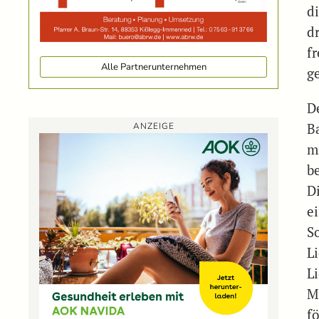
d
d
f
Alle Partnerunternehmen
g
D
B
ANZEIGE
m
b
D
e
S
L
L
M
f