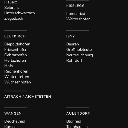
Hauerz
KISSLEGG
Seibranz
Unterschwarzach
Immenried
Ziegelbach
Waltershofen
LEUTKIRCH
ISNY
Diepoldshofen
Beuren
Friesenhofen
Großholzleute
Gebrazhofen
Neutrauchburg
Herlazhofen
Rohrdorf
Hofs
Reichenhofen
Winterstetten
Wuchzenhofen
AITRACH / AICHSTETTEN
WANGEN
AULENDORF
Deuchelried
Blönried
Karsee
Tannhausen