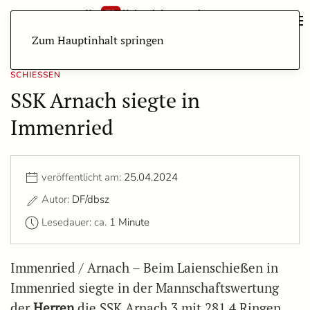
Zum Hauptinhalt springen
SCHIESSEN
SSK Arnach siegte in
Immenried
veröffentlicht am:
25.04.2024
Autor:
DF/dbsz
Lesedauer: ca.
1 Minute
Immenried / Arnach – Beim Laienschießen in
Immenried siegte in der Mannschaftswertung
der
Herren
die SSK Arnach 3 mit 281,4 Ringen,