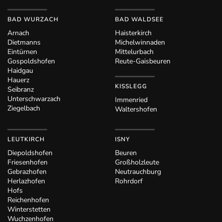
BAD WURZACH
BAD WALDSEE
Arnach
Haisterkirch
Dietmanns
Michelwinnaden
Eintürnen
Mittelurbach
Gospoldshofen
Reute-Gaisbeuren
Haidgau
Hauerz
KISSLEGG
Seibranz
Unterschwarzach
Immenried
Ziegelbach
Waltershofen
LEUTKIRCH
ISNY
Diepoldshofen
Beuren
Friesenhofen
Großholzleute
Gebrazhofen
Neutrauchburg
Herlazhofen
Rohrdorf
Hofs
Reichenhofen
Winterstetten
Wuchzenhofen