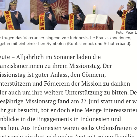
Foto: Peter 
e trugen das Vaterunser singend vor: Indonesische Franziskanerinnen,
getan mit einheimischen Symbolen (Kopfschmuck und Schulterband).
eute – Alljährlich im Sommer laden die
ranziskanerinnen zu ihrem Missionstag. Der
issionstag ist guter Anlass, den Gönnern,
nterstützern und Förderern der Mission zu danken
der auch um ihre weitere Unterstützung zu bitten. De
esjährige Missionstag fand am 27. Juni statt und er w
ehr gut besucht, bot er doch eine Menge interessante
inblicke in die Engagements in Indonesien und
rasilien. Aus Indonesien waren sechs Ordensfrauen z
ast sowie ein dort wirkender Arzt mit seiner Familie.