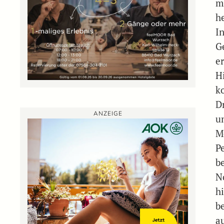
m
h
I
G
e
H
ko
D
ANZEIGE
u
M
Pe
b
N
hi
b
a