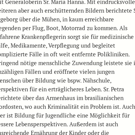
it Generaloberin Sr. Maria Hanna. Mit eindrucksvolle
eiteren aber auch erschütternden Bildern berichtete S
ngeborg über die Mühen, in kaum erreichbare
egenden per Flug, Boot, Motorrad zu kommen. Als
rfahrene Krankenpflegerin sorgt sie für medizinische
ilfe, Medikamente, Verpflegung und begleitet
mplizierte Fälle in oft weit entfernte Polikliniken.
ringend nötige menschliche Zuwendung leistete sie 
nzähligen Fällen und eröffnete vielen jungen
enschen über Bildung wie bspw. Nähschule,
rspektiven für ein erträglicheres Leben. Sr. Petra
erichtete über das Armenhaus im brasilianischen
ordosten, wo auch Kriminalität ein Problem ist. Auc
er ist Bildung für Jugendliche eine Möglichkeit für
essere Lebensperspektiven. Außerdem ist auch
usreichende Ernährung der Kinder oder die