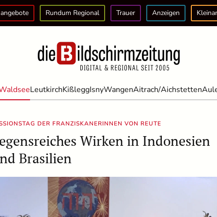
angebote
Rundum Regional
Trauer
Anzeigen
Kleina
Waldsee
Leutkirch
Kißlegg
Isny
Wangen
Aitrach/Aichstetten
Aul
SSIONSTAG DER FRANZISKANERINNEN VON REUTE
egensreiches Wirken in Indonesien
nd Brasilien