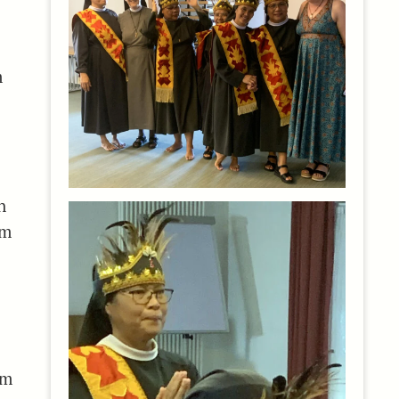
m
n
im
am