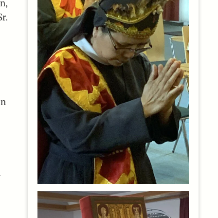
n,
r.
in
h