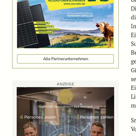
Di
di
In
Ei
S
B
Alle Partnerunternehmen
g
G
se
ANZEIGE
E
L
m
Sr
V