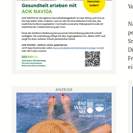
V
N
p
S
D
F
e
ANZEIGE