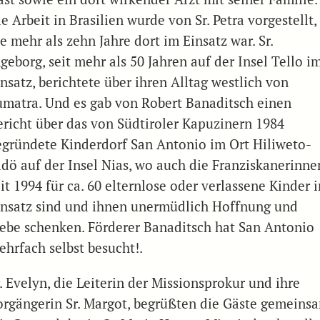
e Arbeit in Brasilien wurde von Sr. Petra vorgestellt,
e mehr als zehn Jahre dort im Einsatz war. Sr.
geborg, seit mehr als 50 Jahren auf der Insel Tello i
nsatz, berichtete über ihren Alltag westlich von
umatra. Und es gab von Robert Banaditsch einen
ericht über das von Südtiroler Kapuzinern 1984
egründete Kinderdorf San Antonio im Ort Hiliweto-
idö auf der Insel Nias, wo auch die Franziskanerinne
it 1994 für ca. 60 elternlose oder verlassene Kinder 
insatz sind und ihnen unermüdlich Hoffnung und
iebe schenken. Förderer Banaditsch hat San Antonio
ehrfach selbst besucht!.
. Evelyn, die Leiterin der Missionsprokur und ihre
orgängerin Sr. Margot, begrüßten die Gäste gemeins