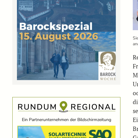
Si
an
R
F
M
U
o
di
s
E
Ein Partnerunternehmen der Bildschirmzeitung
B
G