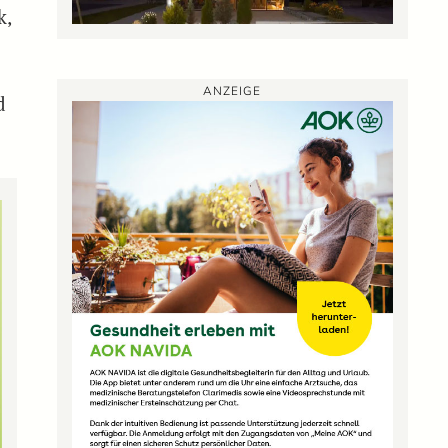
k,
ANZEIGE
d