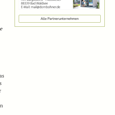
Alle Partnerunternehmen
e
as
s
r
on