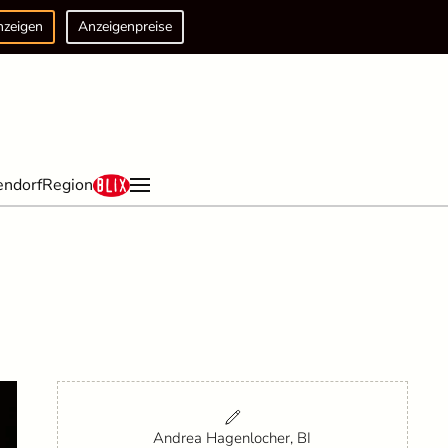
nzeigen
Anzeigenpreise
endorf
Region
Andrea Hagenlocher, BI