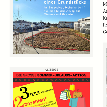
M
A
Ka
F
G
ANZEIGE