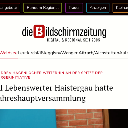
angebote
Rundum Regional
Trauer
Anzeigen
Kleina
Waldsee
Leutkirch
Kißlegg
Isny
Wangen
Aitrach/Aichstetten
Aul
DREA HAGENLOCHER WEITERHIN AN DER SPITZE DER
RGERINITIATIVE
I Lebenswerter Haistergau hatte
ahreshauptversammlung