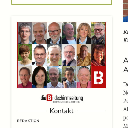
K
K
A
A
D
N
P
A
Kontakt
p
REDAKTION
M