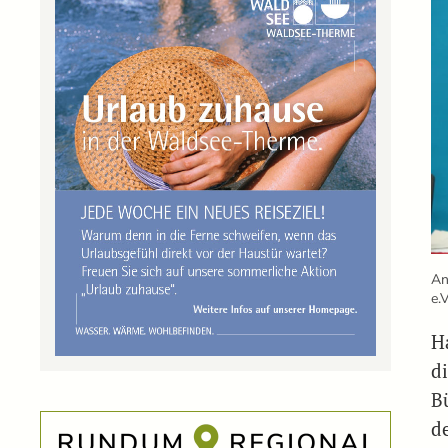
An
e.V
H
d
Bü
de