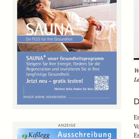
W
L
D
E
V
ANZEIGE
Es