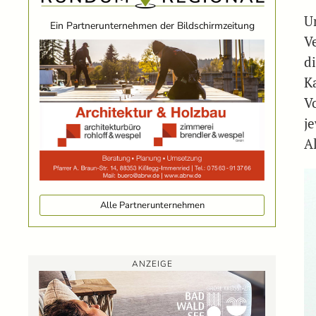
U
Ein Partnerunternehmen der Bildschirmzeitung
V
d
Ka
V
j
A
Alle Partnerunternehmen
ANZEIGE