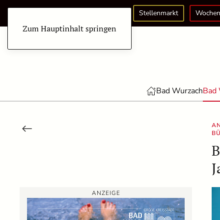
Stellenmarkt
Wochen
Zum Hauptinhalt springen
Bad Wurzach
Bad 
AN
BÜ
B
J
ANZEIGE