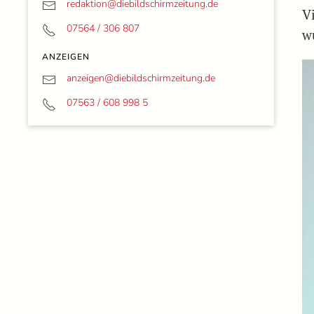
redaktion@
diebildschirmzeitung.de
V
07564 / 306 807
w
ANZEIGEN
anzeigen@
diebildschirmzeitung.de
07563 / 608 998 5