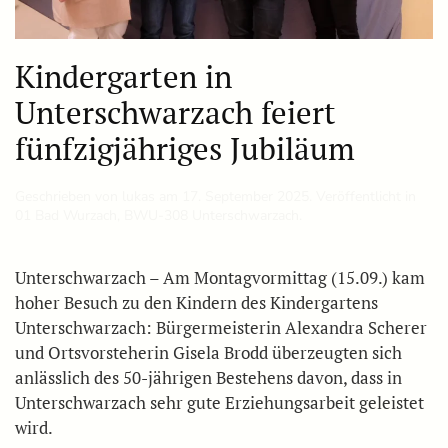
Kindergarten in
Unterschwarzach feiert
fünfzigjähriges Jubiläum
Geschrieben von
lukas
am
17. September 2025
. Veröffentlicht in
01 Bad Wurzach
,
BWU-308 Unterschwarzach
.
Unterschwarzach – Am Montagvormittag (15.09.) kam
hoher Besuch zu den Kindern des Kindergartens
Unterschwarzach: Bürgermeisterin Alexandra Scherer
und Ortsvorsteherin Gisela Brodd überzeugten sich
anlässlich des 50-jährigen Bestehens davon, dass in
Unterschwarzach sehr gute Erziehungsarbeit geleistet
wird.