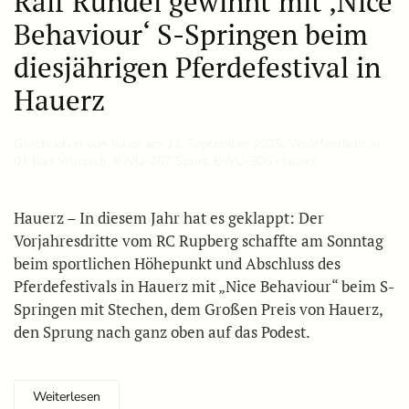
Ralf Rundel gewinnt mit ‚Nice
Behaviour‘ S-Springen beim
diesjährigen Pferdefestival in
Hauerz
Geschrieben von
lukas
am
11. September 2025
. Veröffentlicht in
01 Bad Wurzach
,
BWU-207 Sport
,
BWU-306 Hauerz
.
Hauerz – In diesem Jahr hat es geklappt: Der
Vorjahresdritte vom RC Rupberg schaffte am Sonntag
beim sportlichen Höhepunkt und Abschluss des
Pferdefestivals in Hauerz mit „Nice Behaviour“ beim S-
Springen mit Stechen, dem Großen Preis von Hauerz,
den Sprung nach ganz oben auf das Podest.
Weiterlesen