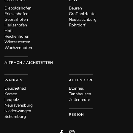
Diepoldshofen
Beuren
Friesenhofen
Großholzleute
Gebrazhofen
Neutrauchburg
Herlazhofen
Rohrdorf
Hofs
Reichenhofen
Winterstetten
Wuchzenhofen
AITRACH / AICHSTETTEN
WANGEN
AULENDORF
Deuchelried
Blönried
Karsee
Tannhausen
Leupolz
Zollenreute
Neuravensburg
Niederwangen
REGION
Schomburg