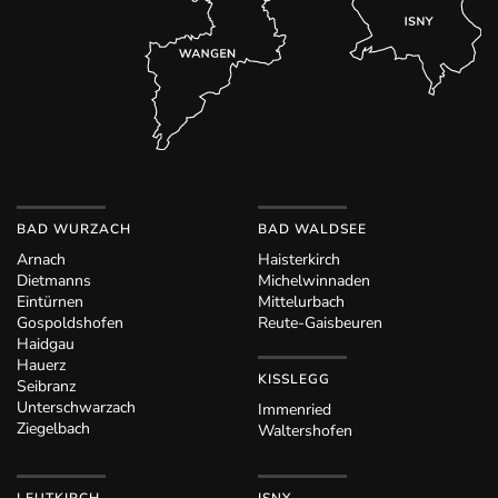
BAD WURZACH
BAD WALDSEE
Arnach
Haisterkirch
Dietmanns
Michelwinnaden
Eintürnen
Mittelurbach
Gospoldshofen
Reute-Gaisbeuren
Haidgau
Hauerz
KISSLEGG
Seibranz
Unterschwarzach
Immenried
Ziegelbach
Waltershofen
LEUTKIRCH
ISNY