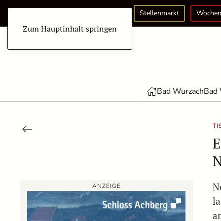
Stellenmarkt
Wochen
Zum Hauptinhalt springen
Bad Wurzach
Bad 
TI
E
N
N
ANZEIGE
l
a