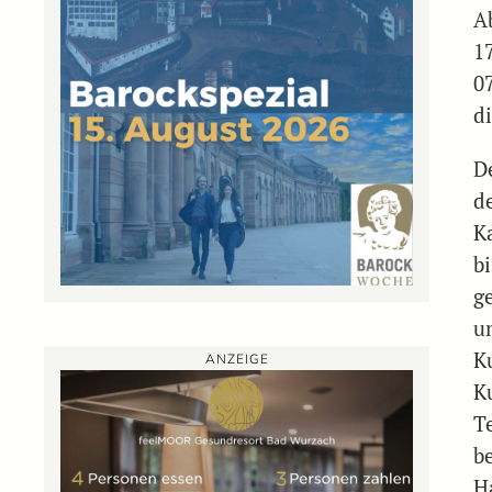
A
1
0
d
D
d
K
b
ge
u
K
ANZEIGE
K
T
b
H