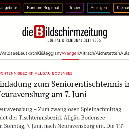
angebote
Rundum Regional
Trauer
Anzeigen
Kleina
Waldsee
Leutkirch
Kißlegg
Isny
Wangen
Aitrach/Aichstetten
Aul
SCHTENNISBEZIRK ALLGÄU BODENSEE
inladung zum Seniorentischtennis i
euravensburg am 7. Juni
euravensburg – Zum zwanglosen Spielnachmittag
adet der Tischtennisbezirk Allgäu Bodensee
m Sonntag, 7. Juni, nach Neuravensburg ein. Die TT-