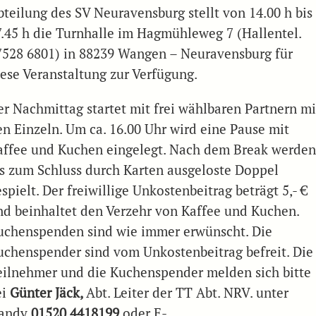
bteilung des SV Neuravensburg stellt von 14.00 h bis
7.45 h die Turnhalle im Hagmühleweg 7 (Hallentel.
7528 6801) in 88239 Wangen – Neuravensburg für
iese Veranstaltung zur Verfügung.
er Nachmittag startet mit frei wählbaren Partnern mi
en Einzeln. Um ca. 16.00 Uhr wird eine Pause mit
affee und Kuchen eingelegt. Nach dem Break werde
is zum Schluss durch Karten ausgeloste Doppel
spielt. Der freiwillige Unkostenbeitrag beträgt 5,- €
nd beinhaltet den Verzehr von Kaffee und Kuchen.
uchenspenden sind wie immer erwünscht. Die
uchenspender sind vom Unkostenbeitrag befreit. Die
eilnehmer und die Kuchenspender melden sich bitte
ei
Günter Jäck,
Abt. Leiter der TT Abt. NRV. unter
andy
01520 4418199
oder E-