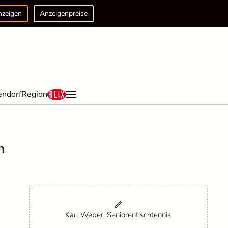
nzeigen
Anzeigenpreise
endorf
Region
n
Karl Weber, Seniorentischtennis