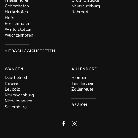
Friesenhofen
Großholzleute
Gebrazhofen
Neutrauchburg
Herlazhofen
Rohrdorf
Hofs
Reichenhofen
Winterstetten
Wuchzenhofen
AITRACH / AICHSTETTEN
WANGEN
AULENDORF
Deuchelried
Blönried
Karsee
Tannhausen
Leupolz
Zollenreute
Neuravensburg
Niederwangen
REGION
Schomburg