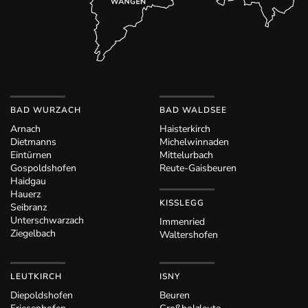
BAD WURZACH
BAD WALDSEE
Arnach
Haisterkirch
Dietmanns
Michelwinnaden
Eintürnen
Mittelurbach
Gospoldshofen
Reute-Gaisbeuren
Haidgau
Hauerz
KISSLEGG
Seibranz
Unterschwarzach
Immenried
Ziegelbach
Waltershofen
LEUTKIRCH
ISNY
Diepoldshofen
Beuren