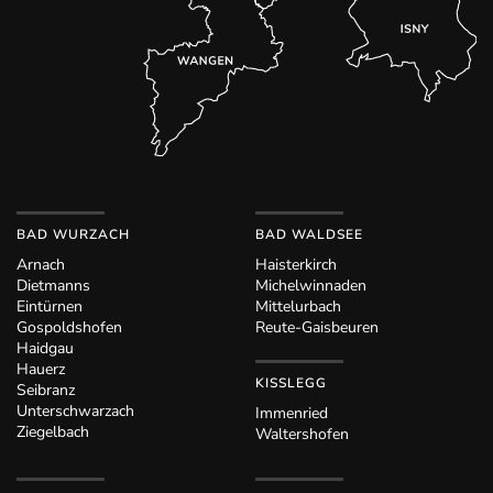
BAD WURZACH
BAD WALDSEE
Arnach
Haisterkirch
Dietmanns
Michelwinnaden
Eintürnen
Mittelurbach
Gospoldshofen
Reute-Gaisbeuren
Haidgau
Hauerz
KISSLEGG
Seibranz
Unterschwarzach
Immenried
Ziegelbach
Waltershofen