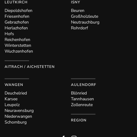
LEUTKIRCH
ISNY
Diepoldshofen
Beuren
Friesenhofen
Großholzleute
Gebrazhofen
Neutrauchburg
Herlazhofen
Rohrdorf
Hofs
Reichenhofen
Winterstetten
Wuchzenhofen
AITRACH / AICHSTETTEN
WANGEN
AULENDORF
Deuchelried
Blönried
Karsee
Tannhausen
Leupolz
Zollenreute
Neuravensburg
Niederwangen
REGION
Schomburg