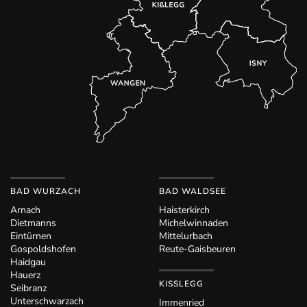
BAD WURZACH
BAD WALDSEE
Arnach
Haisterkirch
Dietmanns
Michelwinnaden
Eintürnen
Mittelurbach
Gospoldshofen
Reute-Gaisbeuren
Haidgau
Hauerz
KISSLEGG
Seibranz
Unterschwarzach
Immenried