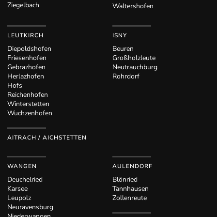
Ziegelbach
Waltershofen
LEUTKIRCH
ISNY
Diepoldshofen
Beuren
Friesenhofen
Großholzleute
Gebrazhofen
Neutrauchburg
Herlazhofen
Rohrdorf
Hofs
Reichenhofen
Winterstetten
Wuchzenhofen
AITRACH / AICHSTETTEN
WANGEN
AULENDORF
Deuchelried
Blönried
Karsee
Tannhausen
Leupolz
Zollenreute
Neuravensburg
Niederwangen