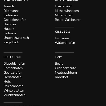
Arnach
Haisterkirch
Dietmanns
Michelwinnaden
Eintürnen
Mittelurbach
Gospoldshofen
Reute-Gaisbeuren
Haidgau
Hauerz
KISSLEGG
Seibranz
Unterschwarzach
Immenried
Ziegelbach
Waltershofen
LEUTKIRCH
ISNY
Diepoldshofen
Beuren
Friesenhofen
Großholzleute
Gebrazhofen
Neutrauchburg
Herlazhofen
Rohrdorf
Hofs
Reichenhofen
Winterstetten
Wuchzenhofen