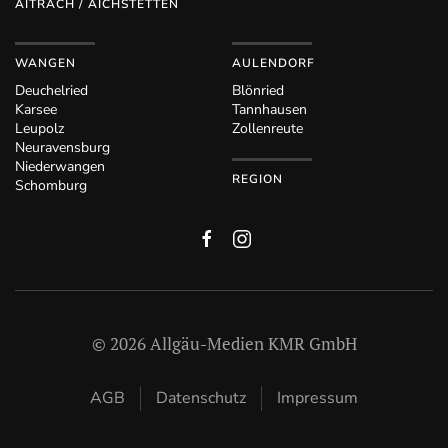
AITRACH / AICHSTETTEN
WANGEN
AULENDORF
Deuchelried
Blönried
Karsee
Tannhausen
Leupolz
Zollenreute
Neuravensburg
Niederwangen
REGION
Schomburg
©
2026
Allgäu-Medien KMR GmbH
AGB
Datenschutz
Impressum