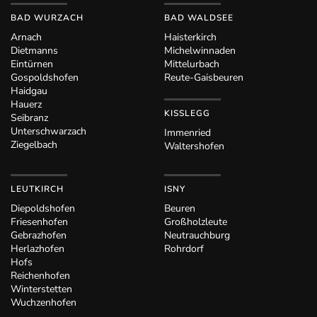
BAD WURZACH
BAD WALDSEE
Arnach
Haisterkirch
Dietmanns
Michelwinnaden
Eintürnen
Mittelurbach
Gospoldshofen
Reute-Gaisbeuren
Haidgau
Hauerz
KISSLEGG
Seibranz
Unterschwarzach
Immenried
Ziegelbach
Waltershofen
LEUTKIRCH
ISNY
Diepoldshofen
Beuren
Friesenhofen
Großholzleute
Gebrazhofen
Neutrauchburg
Herlazhofen
Rohrdorf
Hofs
Reichenhofen
Winterstetten
Wuchzenhofen