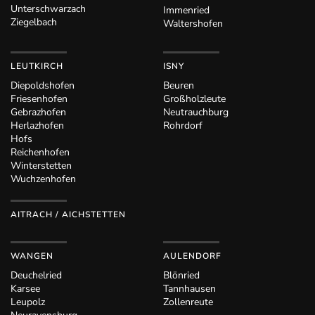
Unterschwarzach
Immenried
Ziegelbach
Waltershofen
LEUTKIRCH
ISNY
Diepoldshofen
Beuren
Friesenhofen
Großholzleute
Gebrazhofen
Neutrauchburg
Herlazhofen
Rohrdorf
Hofs
Reichenhofen
Winterstetten
Wuchzenhofen
AITRACH / AICHSTETTEN
WANGEN
AULENDORF
Deuchelried
Blönried
Karsee
Tannhausen
Leupolz
Zollenreute