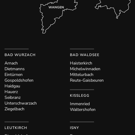
BAD WURZACH
BAD WALDSEE
Arnach
Haisterkirch
Dietmanns
Michelwinnaden
Eintürnen
Mittelurbach
Gospoldshofen
Reute-Gaisbeuren
Haidgau
Hauerz
KISSLEGG
Seibranz
Unterschwarzach
Immenried
Ziegelbach
Waltershofen
LEUTKIRCH
ISNY