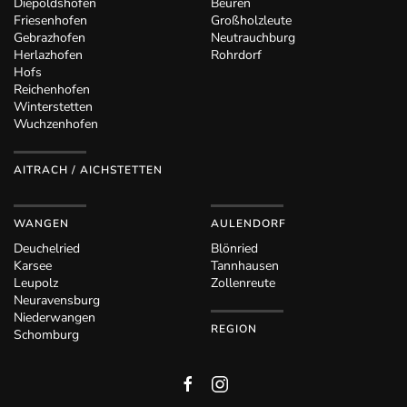
Diepoldshofen
Beuren
Friesenhofen
Großholzleute
Gebrazhofen
Neutrauchburg
Herlazhofen
Rohrdorf
Hofs
Reichenhofen
Winterstetten
Wuchzenhofen
AITRACH / AICHSTETTEN
WANGEN
AULENDORF
Deuchelried
Blönried
Karsee
Tannhausen
Leupolz
Zollenreute
Neuravensburg
Niederwangen
REGION
Schomburg