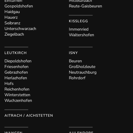
Eintürnen
Mittelurbach
Gospoldshofen
Reute-Gaisbeuren
Haidgau
Hauerz
KISSLEGG
Seibranz
Unterschwarzach
Immenried
Ziegelbach
Waltershofen
LEUTKIRCH
ISNY
Diepoldshofen
Beuren
Friesenhofen
Großholzleute
Gebrazhofen
Neutrauchburg
Herlazhofen
Rohrdorf
Hofs
Reichenhofen
Winterstetten
Wuchzenhofen
AITRACH / AICHSTETTEN