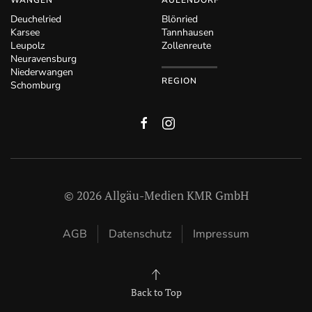
WANGEN
AULENDORF
Deuchelried
Blönried
Karsee
Tannhausen
Leupolz
Zollenreute
Neuravensburg
Niederwangen
REGION
Schomburg
©
2026
Allgäu-Medien KMR GmbH
AGB
Datenschutz
Impressum
Back to Top