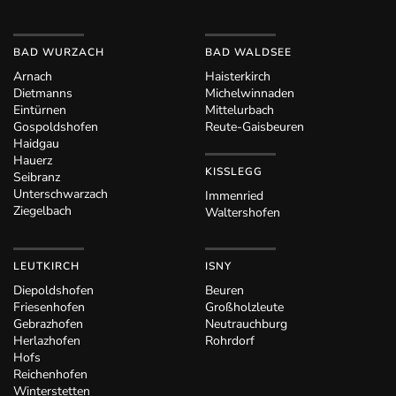
BAD WURZACH
BAD WALDSEE
Arnach
Haisterkirch
Dietmanns
Michelwinnaden
Eintürnen
Mittelurbach
Gospoldshofen
Reute-Gaisbeuren
Haidgau
Hauerz
KISSLEGG
Seibranz
Unterschwarzach
Immenried
Ziegelbach
Waltershofen
LEUTKIRCH
ISNY
Diepoldshofen
Beuren
Friesenhofen
Großholzleute
Gebrazhofen
Neutrauchburg
Herlazhofen
Rohrdorf
Hofs
Reichenhofen
Winterstetten