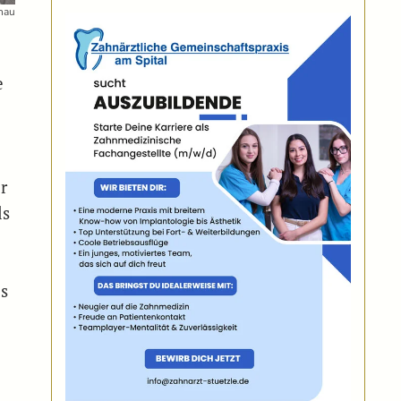
enau
e
n
r
ls
es