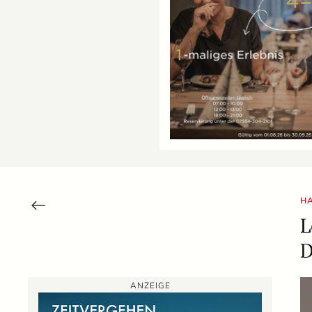
HA
L
D
ANZEIGE