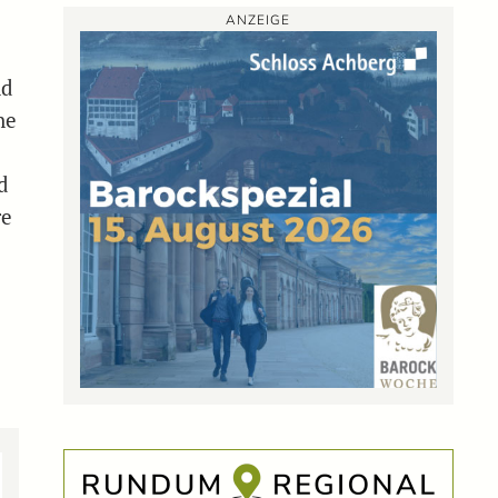
ANZEIGE
nd
ne
d
re