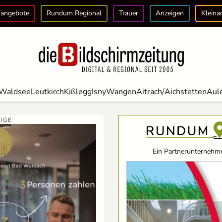
angebote
Rundum Regional
Trauer
Anzeigen
Kleina
Waldsee
Leutkirch
Kißlegg
Isny
Wangen
Aitrach/Aichstetten
Aul
IGE
Ein Partnerunternehme