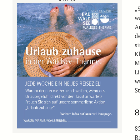
ANZEIGE
„
w
A
d
s
K
M
L
w
S
8
8
R