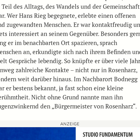
r Teil des Alltags, des Wandels und der Gemeinschaft
ar. Wer Hans Rieg begegnete, erlebte einen offenen
nd zugewandten Menschen. Er war kontaktfreudig u
tets interessiert an seinem Gegenüber. Besonders ger
ing er im benachbarten Ort spazieren, sprach
enschen an, erkundigte sich nach ihrem Befinden un
ielt Gespräche lebendig. So knüpfte er über viele Jah
inweg zahlreiche Kontakte – nicht nur in Rosenharz,
ondern weit darüber hinaus. Im Nachbarort Bodnegg
r er bestens bekannt, ja fast schon eine kleine
erühmtheit. Nicht ohne Grund nannte man ihn
ugenzwinkernd den „Bürgermeister von Rosenharz“.
ANZEIGE