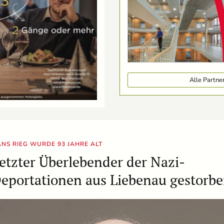
Alle Partn
NS RIEG WURDE 93 JAHRE ALT
etzter Überlebender der Nazi-
eportationen aus Liebenau gestorb