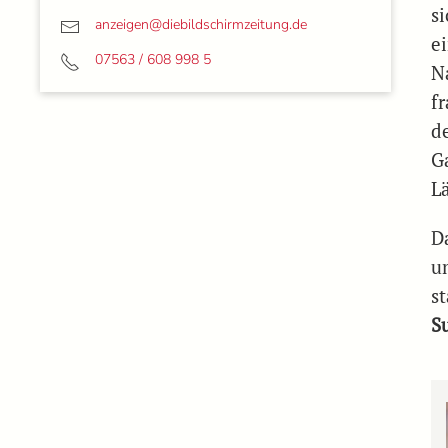
s
anzeigen@
diebildschirmzeitung.de
e
07563 / 608 998 5
N
f
d
G
L
D
u
st
S