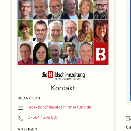
Kontakt
REDAKTION
redaktion@
diebildschirmzeitung.de
07564 / 306 807
H
G
ANZEIGEN