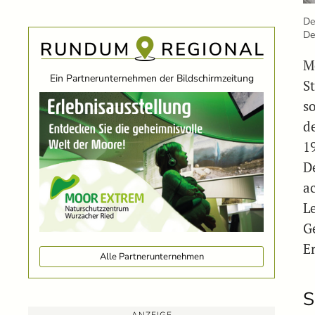
De
De
M
Ein Partnerunternehmen der Bildschirmzeitung
S
s
d
1
D
a
L
G
Er
Alle Partnerunternehmen
S