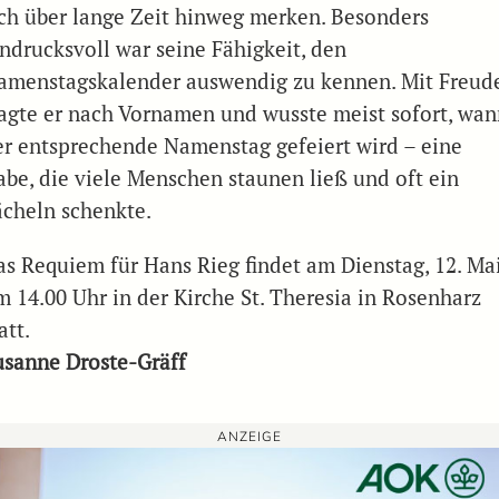
ich über lange Zeit hinweg merken. Besonders
indrucksvoll war seine Fähigkeit, den
amenstagskalender auswendig zu kennen. Mit Freud
ragte er nach Vornamen und wusste meist sofort, wa
er entsprechende Namenstag gefeiert wird – eine
abe, die viele Menschen staunen ließ und oft ein
ächeln schenkte.
as Requiem für Hans Rieg findet am Dienstag, 12. Ma
m 14.00 Uhr in der Kirche St. Theresia in Rosenharz
att.
usanne Droste-Gräff
ANZEIGE