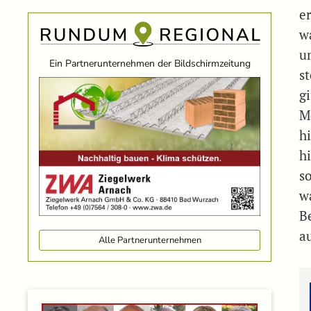
e
w
u
Ein Partnerunternehmen der Bildschirmzeitung
s
g
M
h
h
s
wa
B
a
Alle Partnerunternehmen