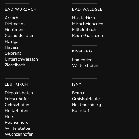
BAD WURZACH
BAD WALDSEE
Arnach
Haisterkirch
Dietmanns
Michelwinnaden
Eintürnen
Mittelurbach
Gospoldshofen
Reute-Gaisbeuren
Haidgau
Hauerz
KISSLEGG
Seibranz
Unterschwarzach
Immenried
Ziegelbach
Waltershofen
LEUTKIRCH
ISNY
Diepoldshofen
Beuren
Friesenhofen
Großholzleute
Gebrazhofen
Neutrauchburg
Herlazhofen
Rohrdorf
Hofs
Reichenhofen
Winterstetten
Wuchzenhofen