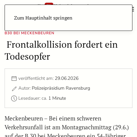
Zum Hauptinhalt springen
B30 BEI MECKENBEUREN
Frontalkollision fordert ein
Todesopfer
veröffentlicht am:
29.06.2026
Autor:
Polizeipräsidium Ravensburg
Lesedauer: ca.
1 Minute
Meckenbeuren – Bei einem schweren
Verkehrsunfall ist am Montagnachmittag (29.6.)
auf der B 30 bei Meckenbeuren ein 54-Jähriger