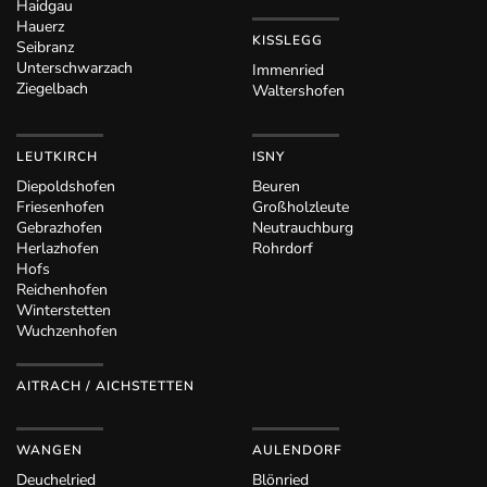
Haidgau
Hauerz
KISSLEGG
Seibranz
Unterschwarzach
Immenried
Ziegelbach
Waltershofen
LEUTKIRCH
ISNY
Diepoldshofen
Beuren
Friesenhofen
Großholzleute
Gebrazhofen
Neutrauchburg
Herlazhofen
Rohrdorf
Hofs
Reichenhofen
Winterstetten
Wuchzenhofen
AITRACH / AICHSTETTEN
WANGEN
AULENDORF
Deuchelried
Blönried