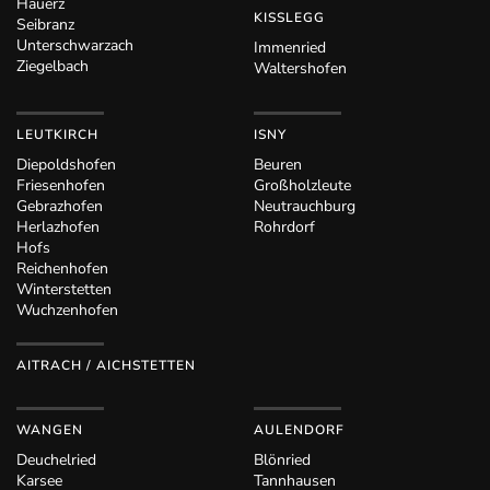
Hauerz
KISSLEGG
Seibranz
Unterschwarzach
Immenried
Ziegelbach
Waltershofen
LEUTKIRCH
ISNY
Diepoldshofen
Beuren
Friesenhofen
Großholzleute
Gebrazhofen
Neutrauchburg
Herlazhofen
Rohrdorf
Hofs
Reichenhofen
Winterstetten
Wuchzenhofen
AITRACH / AICHSTETTEN
WANGEN
AULENDORF
Deuchelried
Blönried
Karsee
Tannhausen