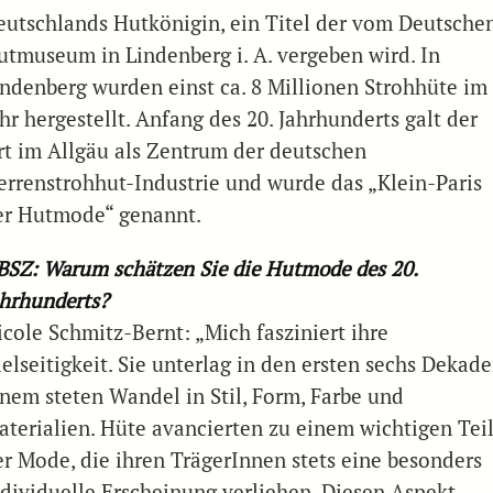
eutschlands Hutkönigin, ein Titel der vom Deutsche
utmuseum in Lindenberg i. A. vergeben wird. In
indenberg wurden einst ca. 8 Millionen Strohhüte im
hr hergestellt. Anfang des 20. Jahrhunderts galt der
rt im Allgäu als Zentrum der deutschen
errenstrohhut-Industrie und wurde das „Klein-Paris
er Hutmode“ genannt.
BSZ: Warum schätzen Sie die Hutmode des 20.
ahrhunderts?
icole Schmitz-Bernt: „Mich fasziniert ihre
elseitigkeit. Sie unterlag in den ersten sechs Dekad
inem steten Wandel in Stil, Form, Farbe und
aterialien. Hüte avancierten zu einem wichtigen Tei
er Mode, die ihren TrägerInnen stets eine besonders
ndividuelle Erscheinung verliehen. Diesen Aspekt