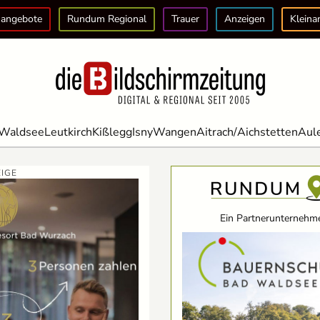
angebote
Rundum Regional
Trauer
Anzeigen
Kleina
Waldsee
Leutkirch
Kißlegg
Isny
Wangen
Aitrach/Aichstetten
Aul
IGE
Ein Partnerunternehme