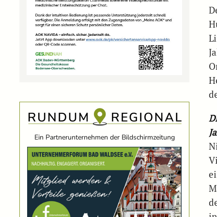
D
H
L
Ja
O
H
d
D
J
Ein Partnerunternehmen der Bildschirmzeitung
N
Vi
e
M
d
i