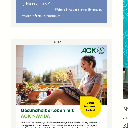
ANZEIGE
N
au
K