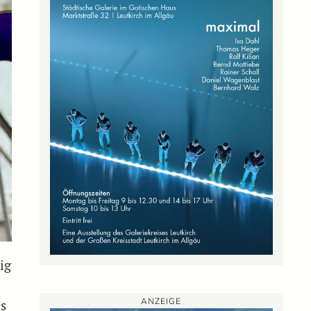
ig
ANZEIGE
ls