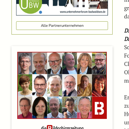
g
d
Alle Partnerunternehmen
D
D
S
F
C
O
m
E
z
H
u