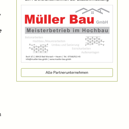
“
e
Alle Partnerunternehmen
n