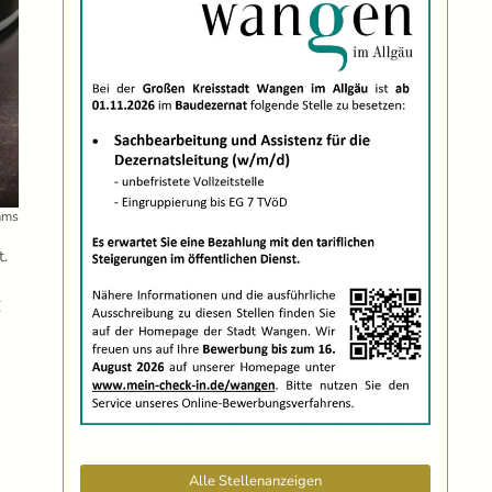
ams
t.
t
Alle Stellenanzeigen