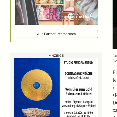
Alle Partnerunternehmen
Di
ANZEIGE
De
B
l
n
si
D
z