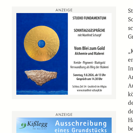
S
ANZEIGE
S
s
G
„
en
I
A
A
k
d
d
ANZEIGE
H
b