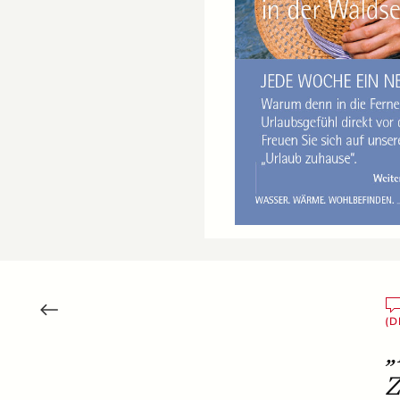
(D
„
Z