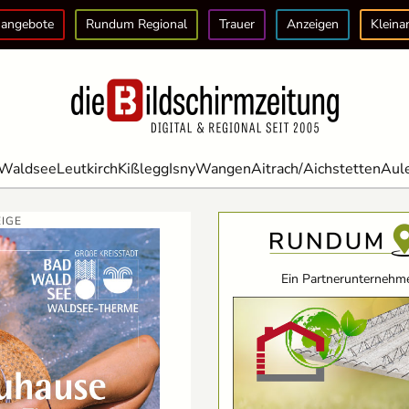
angebote
Rundum Regional
Trauer
Anzeigen
Kleina
Waldsee
Leutkirch
Kißlegg
Isny
Wangen
Aitrach/Aichstetten
Aul
IGE
Ein Partnerunternehme