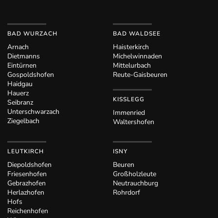
BAD WURZACH
BAD WALDSEE
Arnach
Haisterkirch
Dietmanns
Michelwinnaden
Eintürnen
Mittelurbach
Gospoldshofen
Reute-Gaisbeuren
Haidgau
Hauerz
KISSLEGG
Seibranz
Unterschwarzach
Immenried
Ziegelbach
Waltershofen
LEUTKIRCH
ISNY
Diepoldshofen
Beuren
Friesenhofen
Großholzleute
Gebrazhofen
Neutrauchburg
Herlazhofen
Rohrdorf
Hofs
Reichenhofen