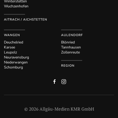
Winterstetten
Wuchzenhofen
AITRACH / AICHSTETTEN
WANGEN
AULENDORF
Deuchelried
Blönried
Karsee
Tannhausen
Leupolz
Zollenreute
Neuravensburg
Niederwangen
REGION
Schomburg
©
2026
Allgäu-Medien KMR GmbH