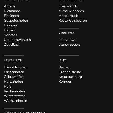
Arnach
Haisterkirch
Dietmanns
Michelwinnaden
Eintürnen
Mittelurbach
Gospoldshofen
Reute-Gaisbeuren
Haidgau
Hauerz
KISSLEGG
Seibranz
Unterschwarzach
Immenried
Ziegelbach
Waltershofen
LEUTKIRCH
ISNY
Diepoldshofen
Beuren
Friesenhofen
Großholzleute
Gebrazhofen
Neutrauchburg
Herlazhofen
Rohrdorf
Hofs
Reichenhofen
Winterstetten
Wuchzenhofen