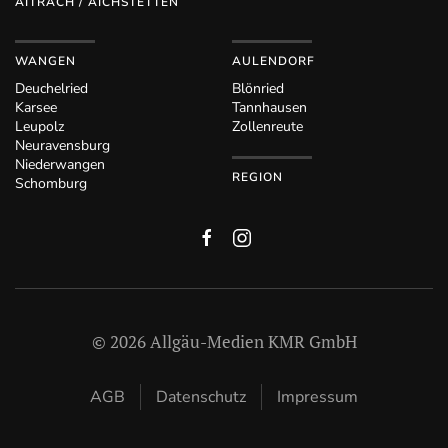
AITRACH / AICHSTETTEN
WANGEN
AULENDORF
Deuchelried
Blönried
Karsee
Tannhausen
Leupolz
Zollenreute
Neuravensburg
Niederwangen
REGION
Schomburg
©
2026
Allgäu-Medien KMR GmbH
AGB
Datenschutz
Impressum