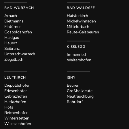
BAD WURZACH
BAD WALDSEE
Arnach
Haisterkirch
Dietmanns
Michelwinnaden
Eintürnen
Mittelurbach
Gospoldshofen
Reute-Gaisbeuren
Haidgau
Hauerz
KISSLEGG
Seibranz
Unterschwarzach
Immenried
Ziegelbach
Waltershofen
LEUTKIRCH
ISNY
Diepoldshofen
Beuren
Friesenhofen
Großholzleute
Gebrazhofen
Neutrauchburg
Herlazhofen
Rohrdorf
Hofs
Reichenhofen
Winterstetten
Wuchzenhofen