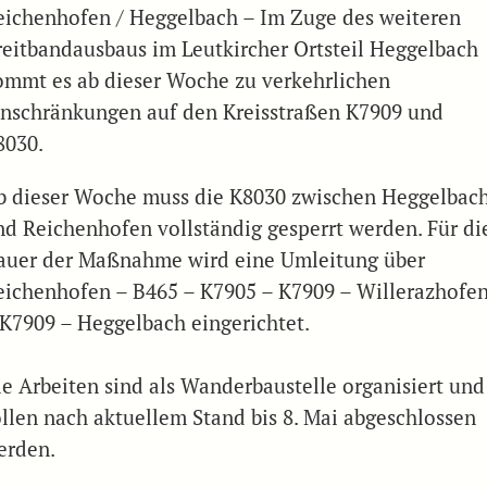
eichenhofen / Heggelbach – Im Zuge des weiteren
reitbandausbaus im Leutkircher Ortsteil Heggelbach
ommt es ab dieser Woche zu verkehrlichen
inschränkungen auf den Kreisstraßen K7909 und
8030.
b dieser Woche muss die K8030 zwischen Heggelbac
nd Reichenhofen vollständig gesperrt werden. Für di
auer der Maßnahme wird eine Umleitung über
eichenhofen – B465 – K7905 – K7909 – Willerazhofe
 K7909 – Heggelbach eingerichtet.
ie Arbeiten sind als Wanderbaustelle organisiert und
ollen nach aktuellem Stand bis 8. Mai abgeschlossen
erden.