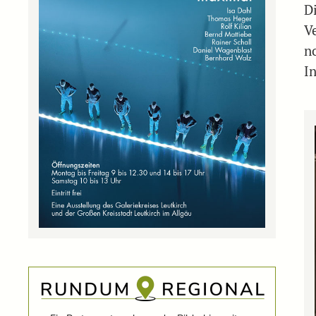
D
V
n
I