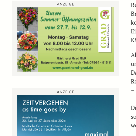
R
ANZEIGE
B
k
E
K
A
u
D
R
–
ANZEIGE
D
s
w