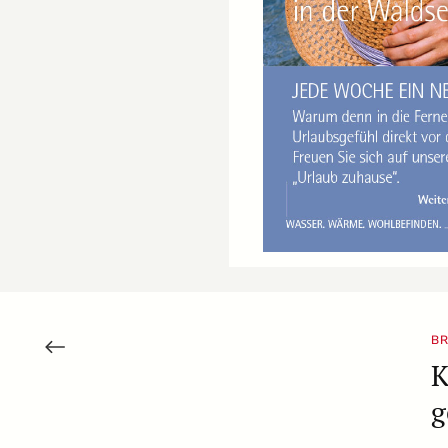
B
K
g