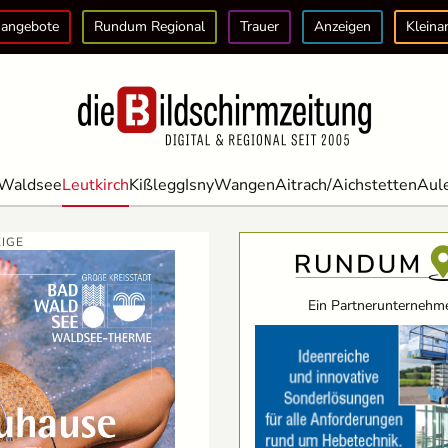
angebote
Rundum Regional
Trauer
Anzeigen
Kleina
Waldsee
Leutkirch
Kißlegg
Isny
Wangen
Aitrach/Aichstetten
Aul
IGE
Ein Partnerunternehme