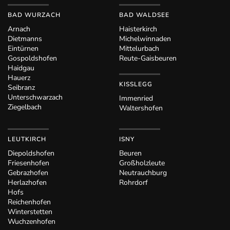
BAD WURZACH
BAD WALDSEE
Arnach
Haisterkirch
Dietmanns
Michelwinnaden
Eintürnen
Mittelurbach
Gospoldshofen
Reute-Gaisbeuren
Haidgau
Hauerz
KISSLEGG
Seibranz
Unterschwarzach
Immenried
Ziegelbach
Waltershofen
LEUTKIRCH
ISNY
Diepoldshofen
Beuren
Friesenhofen
Großholzleute
Gebrazhofen
Neutrauchburg
Herlazhofen
Rohrdorf
Hofs
Reichenhofen
Winterstetten
Wuchzenhofen