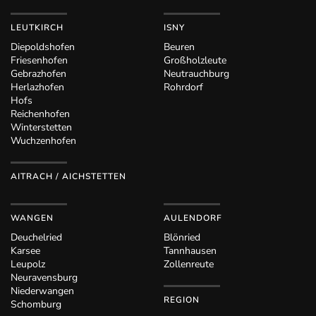
LEUTKIRCH
ISNY
Diepoldshofen
Beuren
Friesenhofen
Großholzleute
Gebrazhofen
Neutrauchburg
Herlazhofen
Rohrdorf
Hofs
Reichenhofen
Winterstetten
Wuchzenhofen
AITRACH / AICHSTETTEN
WANGEN
AULENDORF
Deuchelried
Blönried
Karsee
Tannhausen
Leupolz
Zollenreute
Neuravensburg
Niederwangen
REGION
Schomburg