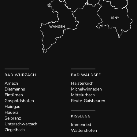
BAD WURZACH
BAD WALDSEE
Arnach
Haisterkirch
Dietmanns
Michelwinnaden
Eintürnen
Mittelurbach
Gospoldshofen
Reute-Gaisbeuren
Haidgau
Hauerz
KISSLEGG
Seibranz
Unterschwarzach
Immenried
Ziegelbach
Waltershofen