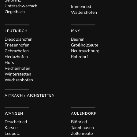
Seibranz
Unterschwarzach
Immenried
Ziegelbach
Waltershofen
LEUTKIRCH
ISNY
Diepoldshofen
Beuren
Friesenhofen
Großholzleute
Gebrazhofen
Neutrauchburg
Herlazhofen
Rohrdorf
Hofs
Reichenhofen
Winterstetten
Wuchzenhofen
AITRACH / AICHSTETTEN
WANGEN
AULENDORF
Deuchelried
Blönried
Karsee
Tannhausen
Leupolz
Zollenreute