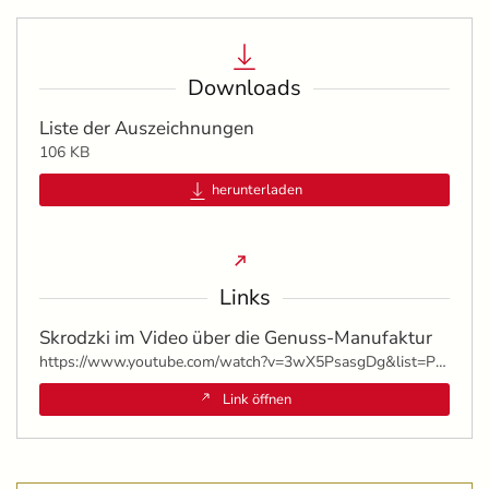
Downloads
Liste der Auszeichnungen
106 KB
herunterladen
Links
Skrodzki im Video über die Genuss-Manufaktur
https://www.youtube.com/watch?v=3wX5PsasgDg&list=PLkbwyJYT88bOqb9arqxxMwx8P_UpyXR3X&index=4
Link öffnen