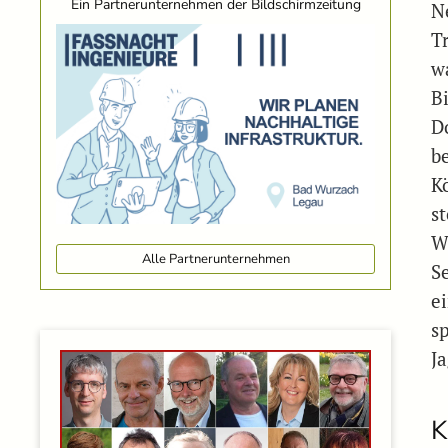
Ein Partnerunternehmen der Bildschirmzeitung
N
T
w
B
Do
be
K
s
W
Alle Partnerunternehmen
Se
ei
s
J
K