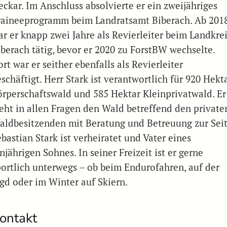
eckar. Im Anschluss absolvierte er ein zweijähriges
raineeprogramm beim Landratsamt Biberach. Ab 201
ar er knapp zwei Jahre als Revierleiter beim Landkre
iberach tätig, bevor er 2020 zu ForstBW wechselte.
rt war er seither ebenfalls als Revierleiter
schäftigt. Herr Stark ist verantwortlich für 920 Hekt
örperschaftswald und 585 Hektar Kleinprivatwald. Er
teht in allen Fragen den Wald betreffend den private
aldbesitzenden mit Beratung und Betreuung zur Seit
bastian Stark ist verheiratet und Vater eines
njährigen Sohnes. In seiner Freizeit ist er gerne
portlich unterwegs – ob beim Endurofahren, auf der
agd oder im Winter auf Skiern.
ontakt