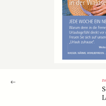
ZU
S
L