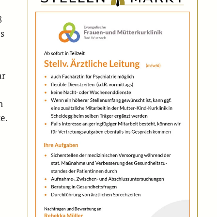
8
is
ar
n
e.