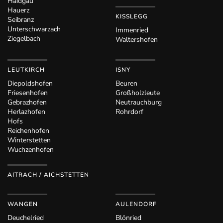
Haidgau
Hauerz
KISSLEGG
Seibranz
Unterschwarzach
Immenried
Ziegelbach
Waltershofen
LEUTKIRCH
ISNY
Diepoldshofen
Beuren
Friesenhofen
Großholzleute
Gebrazhofen
Neutrauchburg
Herlazhofen
Rohrdorf
Hofs
Reichenhofen
Winterstetten
Wuchzenhofen
AITRACH / AICHSTETTEN
WANGEN
AULENDORF
Deuchelried
Blönried