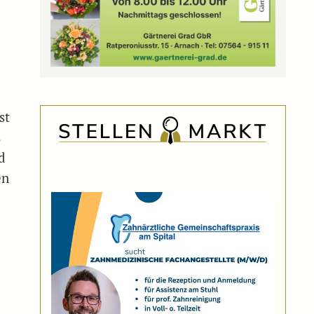
st
s
d
en