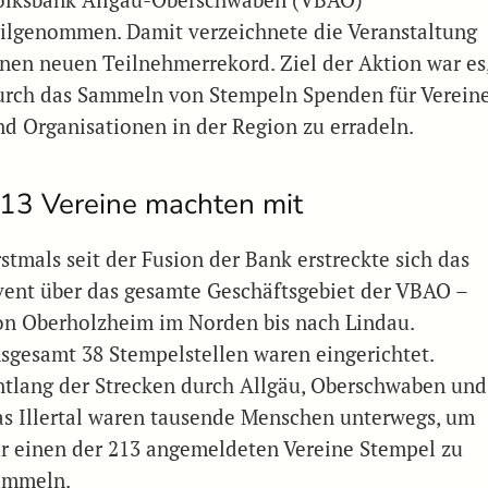
olksbank Allgäu-Oberschwaben (VBAO)
eilgenommen. Damit verzeichnete die Veranstaltung
inen neuen Teilnehmerrekord. Ziel der Aktion war es
urch das Sammeln von Stempeln Spenden für Verein
nd Organisationen in der Region zu erradeln.
13 Vereine machten mit
stmals seit der Fusion der Bank erstreckte sich das
vent über das gesamte Geschäftsgebiet der VBAO –
on Oberholzheim im Norden bis nach Lindau.
nsgesamt 38 Stempelstellen waren eingerichtet.
ntlang der Strecken durch Allgäu, Oberschwaben und
as Illertal waren tausende Menschen unterwegs, um
ür einen der 213 angemeldeten Vereine Stempel zu
ammeln.