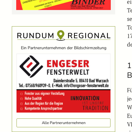
e
T
s
T
1
d
Ein Partnerunternehmen der Bildschirmzeitung
1
B
F
j
W
E
Alle Partnerunternehmen
V