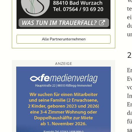
V
t
e
d
u
Alle Partnerunternehmen
2
ANZEIGE
Er
E
v
I
E
d
f
s