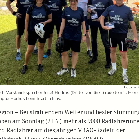
Foto: V
ch Vorstandssprecher Josef Hodrus (Dritter von links) radelte mit. Hier 
uppe Hodrus beim Start in Isny.
egion – Bei strahlendem Wetter und bester Stimmun
aben am Sonntag (21.6.) mehr als 9000 Radfahrerinn
nd Radfahrer am diesjährigen VBAO-Radeln der