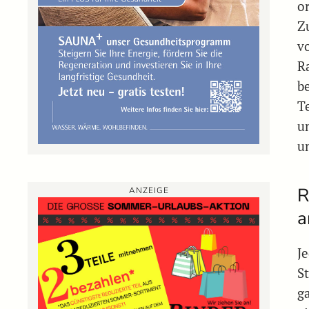
or
Z
v
R
b
T
u
u
R
ANZEIGE
a
J
S
g