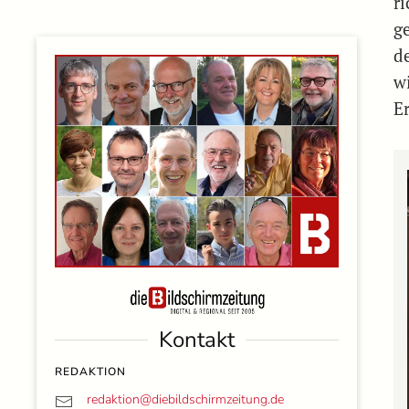
r
g
d
wi
E
Kontakt
REDAKTION
redaktion@
diebildschirmzeitung.de