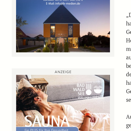
„D
h
G
H
m
a
b
ANZEIGE
d
h
G
s
A
g