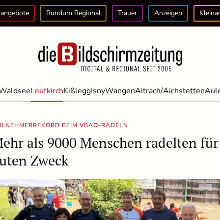
angebote
Rundum Regional
Trauer
Anzeigen
Kleina
Waldsee
Leutkirch
Kißlegg
Isny
Wangen
Aitrach/Aichstetten
Aul
ILNEHMERREKORD BEIM VBAO-RADELN
ehr als 9000 Menschen radelten für
uten Zweck