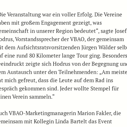
ie Veranstaltung war ein voller Erfolg. Die Vereine
aben mit großem Engagement gezeigt, was
emeinschaft in unserer Region bedeutet“, sagte Josef
odrus, Vorstandssprecher der VBAO, der gemeinsam
it dem Aufsichtsratsvorsitzenden Jürgen Wälder selb
uf eine rund 80 Kilometer lange Tour ging. Besonder
eeindruckt zeigte sich Hodrus von der Begegnung un
em Austausch unter den Teilnehmenden: „Am meist
at mich gefreut, dass die Leute auf dem Rad ins
espräch gekommen sind. Jeder wollte Stempel für
einen Verein sammeln.“
uch VBAO-Marketingmanagerin Marion Fakler, die
emeinsam mit Kollegin Linda Bartelt das Event