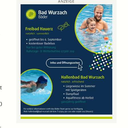
ANZEIGE
r
t
0