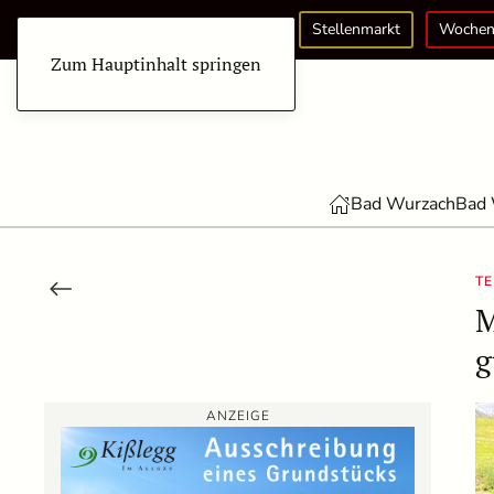
Stellenmarkt
Wochen
Zum Hauptinhalt springen
Bad Wurzach
Bad 
TE
M
g
ANZEIGE