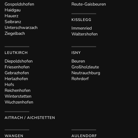
Gospoldshofen
Reute-Gaisbeuren
Haidgau
Hauerz
KISSLEGG
Seibranz
Unterschwarzach
Immenried
Ziegelbach
Waltershofen
LEUTKIRCH
ISNY
Diepoldshofen
Beuren
Friesenhofen
Großholzleute
Gebrazhofen
Neutrauchburg
Herlazhofen
Rohrdorf
Hofs
Reichenhofen
Winterstetten
Wuchzenhofen
AITRACH / AICHSTETTEN
WANGEN
AULENDORF