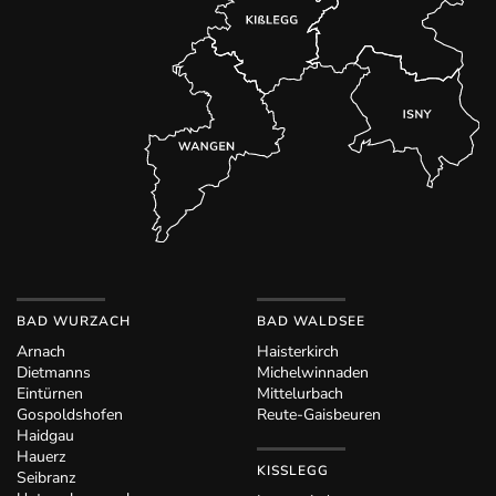
BAD WURZACH
BAD WALDSEE
Arnach
Haisterkirch
Dietmanns
Michelwinnaden
Eintürnen
Mittelurbach
Gospoldshofen
Reute-Gaisbeuren
Haidgau
Hauerz
KISSLEGG
Seibranz