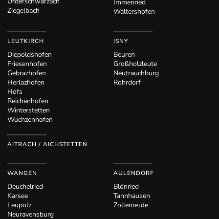
Unterschwarzach
Immenried
Ziegelbach
Waltershofen
LEUTKIRCH
ISNY
Diepoldshofen
Beuren
Friesenhofen
Großholzleute
Gebrazhofen
Neutrauchburg
Herlazhofen
Rohrdorf
Hofs
Reichenhofen
Winterstetten
Wuchzenhofen
AITRACH / AICHSTETTEN
WANGEN
AULENDORF
Deuchelried
Blönried
Karsee
Tannhausen
Leupolz
Zollenreute
Neuravensburg