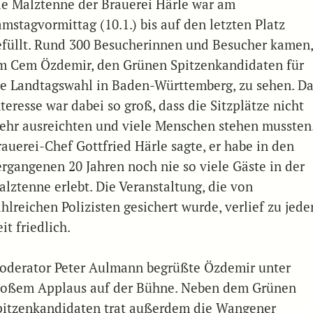
ie Malztenne der Brauerei Härle war am
amstagvormittag (10.1.) bis auf den letzten Platz
efüllt. Rund 300 Besucherinnen und Besucher kamen
m Cem Özdemir, den Grünen Spitzenkandidaten für
ie Landtagswahl in Baden-Württemberg, zu sehen. Da
teresse war dabei so groß, dass die Sitzplätze nicht
ehr ausreichten und viele Menschen stehen mussten
rauerei-Chef Gottfried Härle sagte, er habe in den
ergangenen 20 Jahren noch nie so viele Gäste in der
alztenne erlebt. Die Veranstaltung, die von
hlreichen Polizisten gesichert wurde, verlief zu jede
it friedlich.
oderator Peter Aulmann begrüßte Özdemir unter
roßem Applaus auf der Bühne. Neben dem Grünen
pitzenkandidaten trat außerdem die Wangener