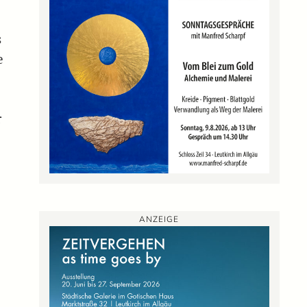
s
e
r
ANZEIGE