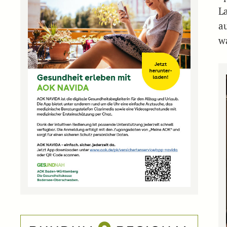
L
a
w