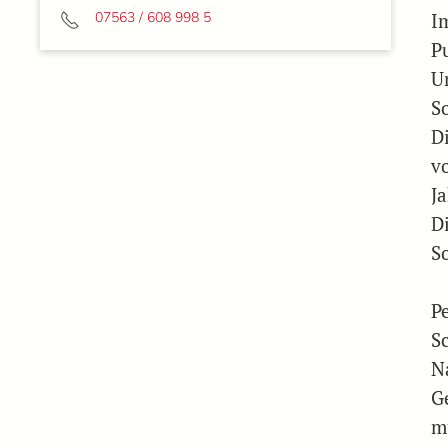
07563 / 608 998 5
I
P
U
S
Di
v
J
D
S
Pe
S
N
G
m