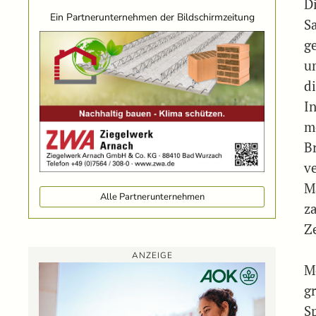
D
Ein Partnerunternehmen der Bildschirmzeitung
S
g
u
d
In
m
B
v
M
Alle Partnerunternehmen
za
Ze
ANZEIGE
M
g
S