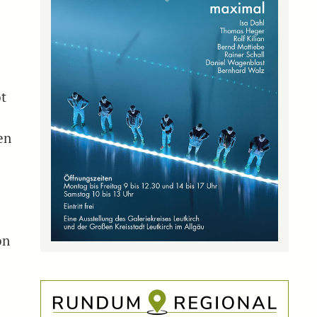
ot
en
on