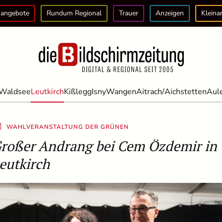
angebote
Rundum Regional
Trauer
Anzeigen
Kleina
Waldsee
Leutkirch
Kißlegg
Isny
Wangen
Aitrach/Aichstetten
Aul
WAHLVERANSTALTUNG DER GRÜNEN
roßer Andrang bei Cem Özdemir in
eutkirch