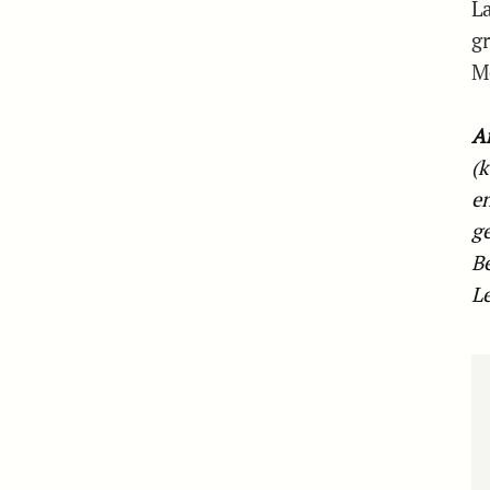
L
g
M
A
(
en
g
B
Le