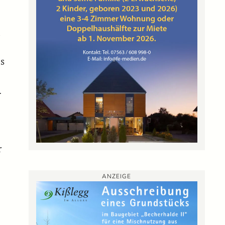
,
s
.
r
ANZEIGE