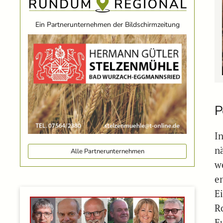
Ein Partnerunternehmen der Bildschirmzeitung
P
I
n
Alle Partnerunternehmen
w
e
E
R
E