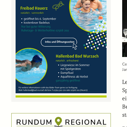
Ce
Ja
L
S
e
B
s