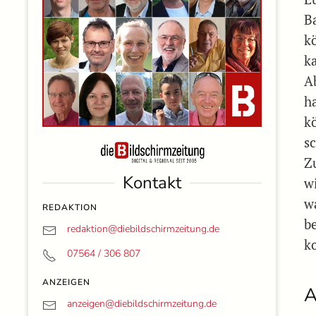
B
k
k
A
h
k
s
Z
Kontakt
w
w
REDAKTION
b
redaktion@
diebildschirmzeitung.de
k
07564 / 306 807
ANZEIGEN
A
anzeigen@
diebildschirmzeitung.de