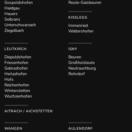
Gospoldshofen
Reute-Gaisbeuren
Haidgau
Hauerz
KISSLEGG
Seibranz
Unterschwarzach
Immenried
Ziegelbach
Waltershofen
LEUTKIRCH
ISNY
Diepoldshofen
Beuren
Friesenhofen
Großholzleute
Gebrazhofen
Neutrauchburg
Herlazhofen
Rohrdorf
Hofs
Reichenhofen
Winterstetten
Wuchzenhofen
AITRACH / AICHSTETTEN
WANGEN
AULENDORF