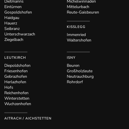
Dietmanns
Michelwinnaden
Eintürnen
Mittelurbach
Gospoldshofen
Reute-Gaisbeuren
Haidgau
Hauerz
KISSLEGG
Seibranz
Unterschwarzach
Immenried
Ziegelbach
Waltershofen
LEUTKIRCH
ISNY
Diepoldshofen
Beuren
Friesenhofen
Großholzleute
Gebrazhofen
Neutrauchburg
Herlazhofen
Rohrdorf
Hofs
Reichenhofen
Winterstetten
Wuchzenhofen
AITRACH / AICHSTETTEN