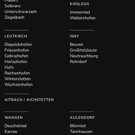
Hauerz
KISSLEGG
Seibranz
Unterschwarzach
Immenried
Ziegelbach
Waltershofen
LEUTKIRCH
ISNY
Diepoldshofen
Beuren
Friesenhofen
Großholzleute
Gebrazhofen
Neutrauchburg
Herlazhofen
Rohrdorf
Hofs
Reichenhofen
Winterstetten
Wuchzenhofen
AITRACH / AICHSTETTEN
WANGEN
AULENDORF
Deuchelried
Blönried
Karsee
Tannhausen