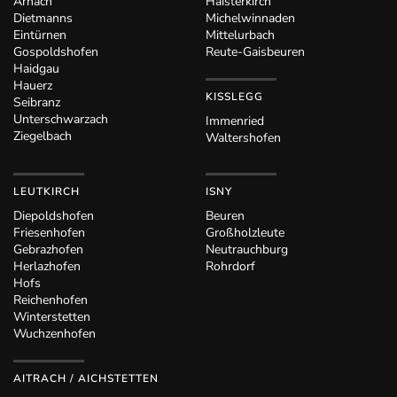
Arnach
Haisterkirch
Dietmanns
Michelwinnaden
Eintürnen
Mittelurbach
Gospoldshofen
Reute-Gaisbeuren
Haidgau
Hauerz
KISSLEGG
Seibranz
Unterschwarzach
Immenried
Ziegelbach
Waltershofen
LEUTKIRCH
ISNY
Diepoldshofen
Beuren
Friesenhofen
Großholzleute
Gebrazhofen
Neutrauchburg
Herlazhofen
Rohrdorf
Hofs
Reichenhofen
Winterstetten
Wuchzenhofen
AITRACH / AICHSTETTEN