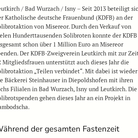
utkirch / Bad Wurzach / Isny – Seit 2013 beteiligt si
er Katholische deutsche Frauenbund (KDFB) an der
olibrotaktion von Misereor. Durch den Verkauf von
ielen Hunderttausenden Solibroten konnte der KDFB
nsgesamt schon über 1 Million Euro an Misereor
penden. Der KDFB-Zweigverein Leutkirch mit zur Zei
2 Mitgliedsfrauen unterstützt auch dieses Jahr die
librotaktion „Teilen verbindet“. Mit dabei ist wieder
ie Bäckerei Steinhauser in Diepoldshofen mit ihren
echs Filialen in Bad Wurzach, Isny und Leutkirch. Die
olibrotspenden gehen dieses Jahr an ein Projekt in
ambodscha.
ährend der gesamten Fastenzeit