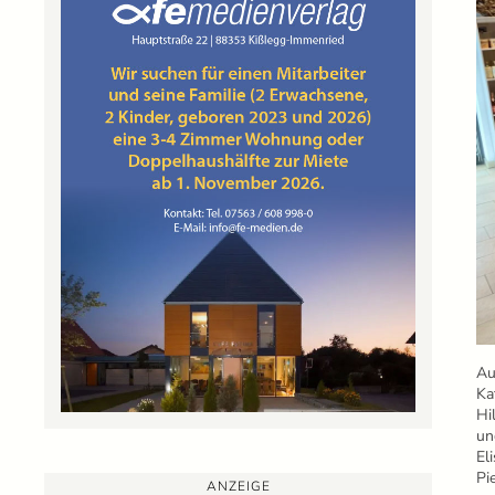
Au
Ka
Hi
un
El
Pi
ANZEIGE