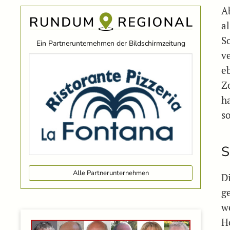
A
a
S
Ein Partnerunternehmen der Bildschirmzeitung
ve
e
Z
h
s
S
Alle Partnerunternehmen
D
g
w
H