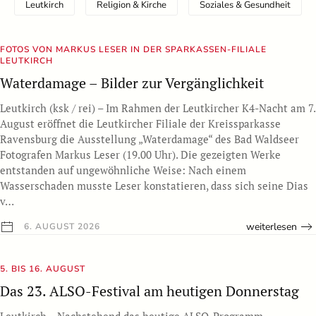
Leutkirch
Religion & Kirche
Soziales & Gesundheit
FOTOS VON MARKUS LESER IN DER SPARKASSEN-FILIALE
LEUTKIRCH
Waterdamage – Bilder zur Vergänglichkeit
Leutkirch (ksk / rei) – Im Rahmen der Leutkircher K4-Nacht am 7.
August eröffnet die Leutkircher Filiale der Kreissparkasse
Ravensburg die Ausstellung „Waterdamage“ des Bad Waldseer
Fotografen Markus Leser (19.00 Uhr). Die gezeigten Werke
entstanden auf ungewöhnliche Weise: Nach einem
Wasserschaden musste Leser konstatieren, dass sich seine Dias
v…
weiterlesen
6. AUGUST 2026
5. BIS 16. AUGUST
Das 23. ALSO-Festival am heutigen Donnerstag
Leutkirch – Nachstehend das heutige ALSO-Programm