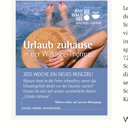
Le
d
S
v
i
s
7
So
d
s
S
K
W