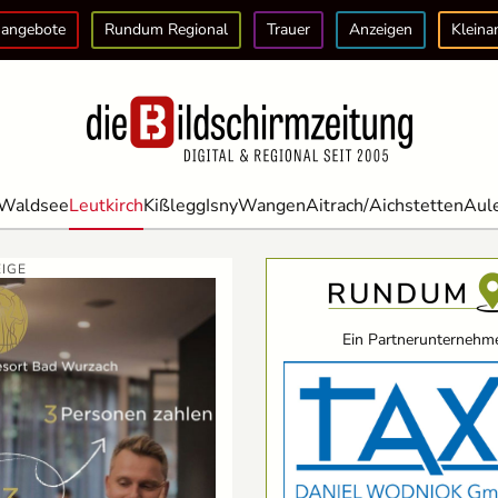
angebote
Rundum Regional
Trauer
Anzeigen
Kleina
Waldsee
Leutkirch
Kißlegg
Isny
Wangen
Aitrach/Aichstetten
Aul
IGE
Ein Partnerunternehme