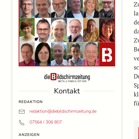
Z
l
d
d
Z
B
v
s
D
S
Kontakt
kl
REDAKTION
fü
redaktion@
diebildschirmzeitung.de
07564 / 306 807
ANZEIGEN