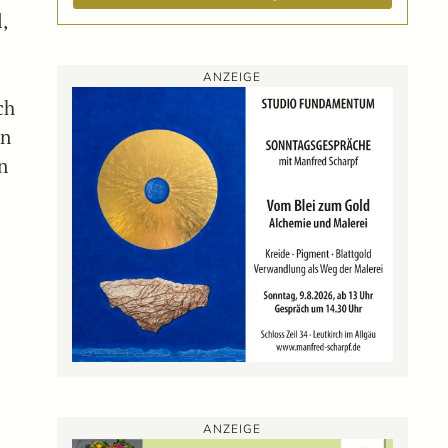
,
ANZEIGE
ch
en
n
ANZEIGE