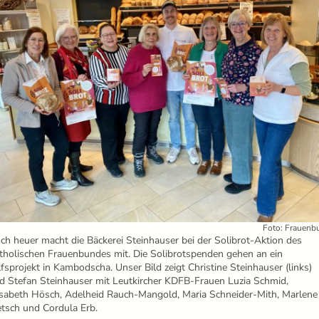
Foto: Frauenb
ch heuer macht die Bäckerei Steinhauser bei der Solibrot-Aktion des
tholischen Frauenbundes mit. Die Solibrotspenden gehen an ein
lfsprojekt in Kambodscha. Unser Bild zeigt Christine Steinhauser (links)
d Stefan Steinhauser mit Leutkircher KDFB-Frauen Luzia Schmid,
isabeth Hösch, Adelheid Rauch-Mangold, Maria Schneider-Mith, Marlene
etsch und Cordula Erb.