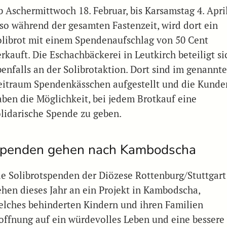
b Aschermittwoch 18. Februar, bis Karsamstag 4. April
lso während der gesamten Fastenzeit, wird dort ein
olibrot mit einem Spendenaufschlag von 50 Cent
rkauft. Die Eschachbäckerei in Leutkirch beteiligt si
benfalls an der Solibrotaktion. Dort sind im genannt
eitraum Spendenkässchen aufgestellt und die Kunde
aben die Möglichkeit, bei jedem Brotkauf eine
olidarische Spende zu geben.
penden gehen nach Kambodscha
ie Solibrotspenden der Diözese Rottenburg/Stuttgart
ehen dieses Jahr an ein Projekt in Kambodscha,
elches behinderten Kindern und ihren Familien
offnung auf ein würdevolles Leben und eine bessere