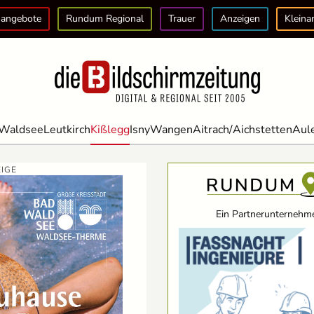
angebote
Rundum Regional
Trauer
Anzeigen
Kleina
Waldsee
Leutkirch
Kißlegg
Isny
Wangen
Aitrach/Aichstetten
Aul
IGE
Ein Partnerunternehme