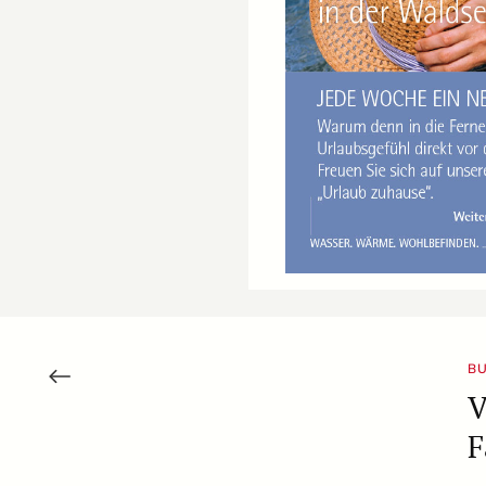
BU
V
F