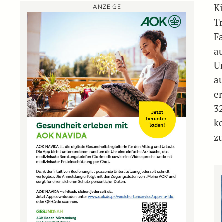
Ki
ANZEIGE
T
F
a
U
a
e
3
k
zu