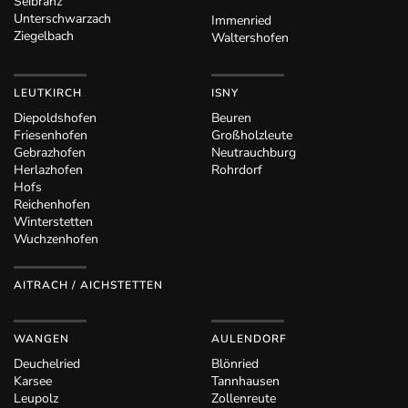
Seibranz
Unterschwarzach
Immenried
Ziegelbach
Waltershofen
LEUTKIRCH
ISNY
Diepoldshofen
Beuren
Friesenhofen
Großholzleute
Gebrazhofen
Neutrauchburg
Herlazhofen
Rohrdorf
Hofs
Reichenhofen
Winterstetten
Wuchzenhofen
AITRACH / AICHSTETTEN
WANGEN
AULENDORF
Deuchelried
Blönried
Karsee
Tannhausen
Leupolz
Zollenreute