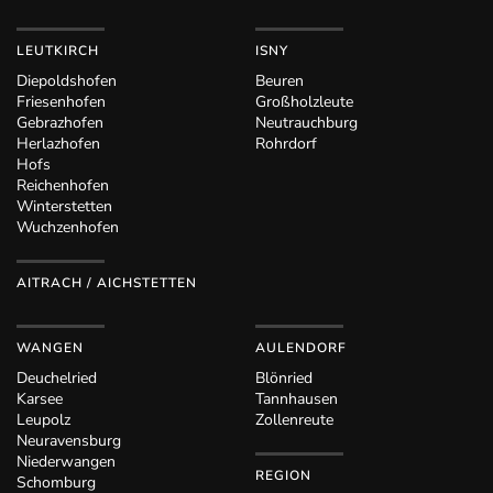
LEUTKIRCH
ISNY
Diepoldshofen
Beuren
Friesenhofen
Großholzleute
Gebrazhofen
Neutrauchburg
Herlazhofen
Rohrdorf
Hofs
Reichenhofen
Winterstetten
Wuchzenhofen
AITRACH / AICHSTETTEN
WANGEN
AULENDORF
Deuchelried
Blönried
Karsee
Tannhausen
Leupolz
Zollenreute
Neuravensburg
Niederwangen
REGION
Schomburg