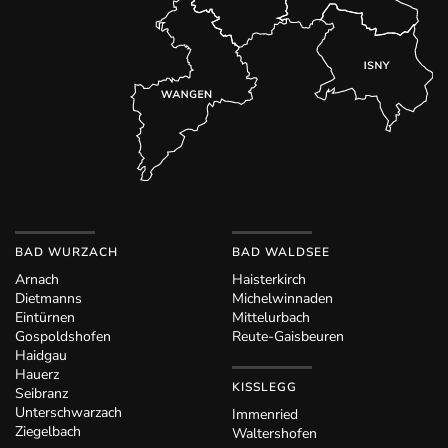
BAD WURZACH
BAD WALDSEE
Arnach
Haisterkirch
Dietmanns
Michelwinnaden
Eintürnen
Mittelurbach
Gospoldshofen
Reute-Gaisbeuren
Haidgau
Hauerz
KISSLEGG
Seibranz
Unterschwarzach
Immenried
Ziegelbach
Waltershofen