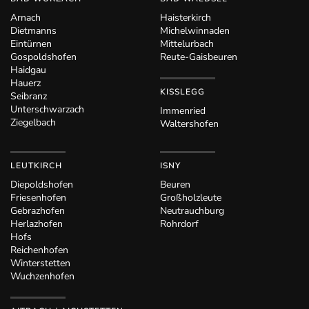
Arnach
Haisterkirch
Dietmanns
Michelwinnaden
Eintürnen
Mittelurbach
Gospoldshofen
Reute-Gaisbeuren
Haidgau
Hauerz
KISSLEGG
Seibranz
Unterschwarzach
Immenried
Ziegelbach
Waltershofen
LEUTKIRCH
ISNY
Diepoldshofen
Beuren
Friesenhofen
Großholzleute
Gebrazhofen
Neutrauchburg
Herlazhofen
Rohrdorf
Hofs
Reichenhofen
Winterstetten
Wuchzenhofen