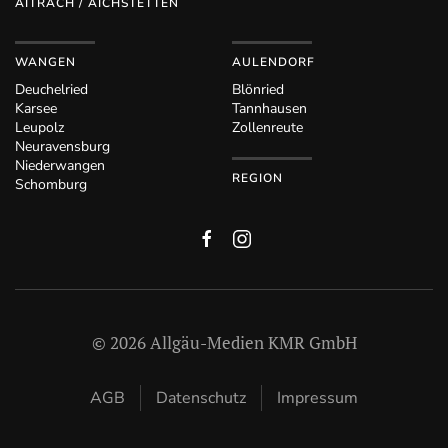
AITRACH / AICHSTETTEN
WANGEN
AULENDORF
Deuchelried
Blönried
Karsee
Tannhausen
Leupolz
Zollenreute
Neuravensburg
Niederwangen
REGION
Schomburg
©
2026
Allgäu-Medien KMR GmbH
AGB
Datenschutz
Impressum