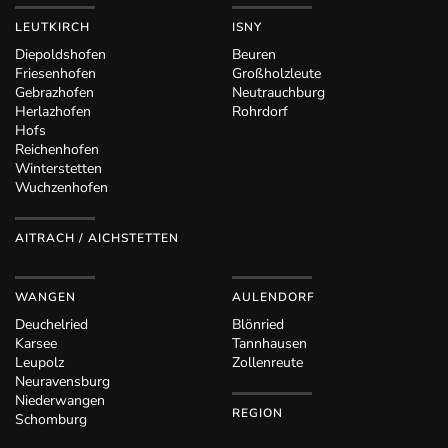
LEUTKIRCH
ISNY
Diepoldshofen
Beuren
Friesenhofen
Großholzleute
Gebrazhofen
Neutrauchburg
Herlazhofen
Rohrdorf
Hofs
Reichenhofen
Winterstetten
Wuchzenhofen
AITRACH / AICHSTETTEN
WANGEN
AULENDORF
Deuchelried
Blönried
Karsee
Tannhausen
Leupolz
Zollenreute
Neuravensburg
Niederwangen
REGION
Schomburg