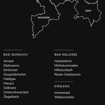
BAD WURZACH
BAD WALDSEE
Arnach
Haisterkirch
Dietmanns
Michelwinnaden
Eintürnen
Mittelurbach
Gospoldshofen
Reute-Gaisbeuren
Haidgau
Hauerz
KISSLEGG
Seibranz
Unterschwarzach
Immenried
Ziegelbach
Waltershofen