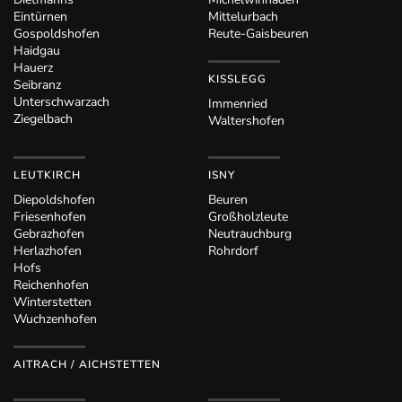
Eintürnen
Mittelurbach
Gospoldshofen
Reute-Gaisbeuren
Haidgau
Hauerz
KISSLEGG
Seibranz
Unterschwarzach
Immenried
Ziegelbach
Waltershofen
LEUTKIRCH
ISNY
Diepoldshofen
Beuren
Friesenhofen
Großholzleute
Gebrazhofen
Neutrauchburg
Herlazhofen
Rohrdorf
Hofs
Reichenhofen
Winterstetten
Wuchzenhofen
AITRACH / AICHSTETTEN