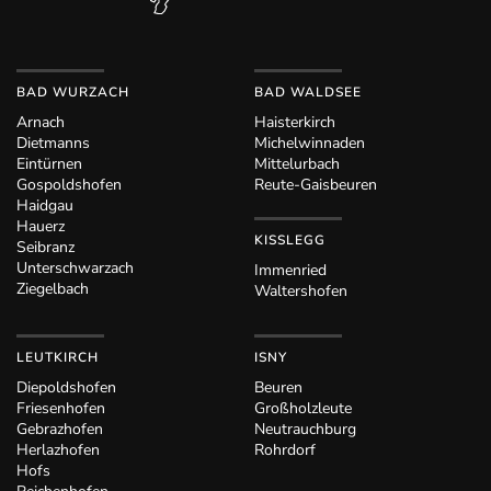
BAD WURZACH
BAD WALDSEE
Arnach
Haisterkirch
Dietmanns
Michelwinnaden
Eintürnen
Mittelurbach
Gospoldshofen
Reute-Gaisbeuren
Haidgau
Hauerz
KISSLEGG
Seibranz
Unterschwarzach
Immenried
Ziegelbach
Waltershofen
LEUTKIRCH
ISNY
Diepoldshofen
Beuren
Friesenhofen
Großholzleute
Gebrazhofen
Neutrauchburg
Herlazhofen
Rohrdorf
Hofs