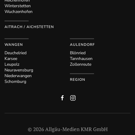
Reichenhofen
Winterstetten
Wuchzenhofen
AITRACH / AICHSTETTEN
WANGEN
AULENDORF
Deuchelried
Blönried
Karsee
Tannhausen
Leupolz
Zollenreute
Neuravensburg
Niederwangen
REGION
Schomburg
©
2026
Allgäu-Medien KMR GmbH